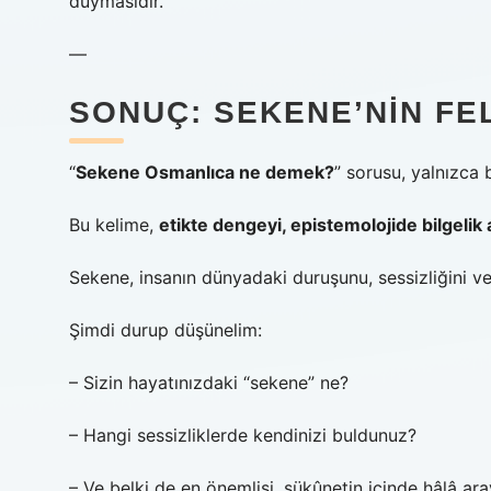
duymasıdır.
—
SONUÇ: SEKENE’NIN FEL
“
Sekene Osmanlıca ne demek?
” sorusu, yalnızca b
Bu kelime,
etikte dengeyi, epistemolojide bilgelik
Sekene, insanın dünyadaki duruşunu, sessizliğini ve a
Şimdi durup düşünelim:
– Sizin hayatınızdaki “sekene” ne?
– Hangi sessizliklerde kendinizi buldunuz?
– Ve belki de en önemlisi, sükûnetin içinde hâlâ aray