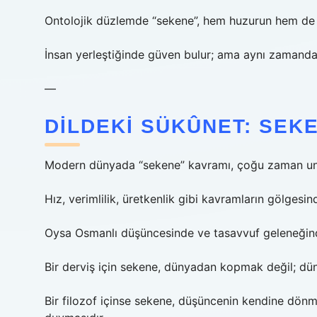
Ontolojik düzlemde “sekene”, hem huzurun hem de sı
İnsan yerleştiğinde güven bulur; ama aynı zamanda
—
DILDEKI SÜKÛNET: SEK
Modern dünyada “sekene” kavramı, çoğu zaman unutu
Hız, verimlilik, üretkenlik gibi kavramların gölgesind
Oysa Osmanlı düşüncesinde ve tasavvuf geleneğinde
Bir derviş için sekene, dünyadan kopmak değil; dün
Bir filozof içinse sekene, düşüncenin kendine dönme