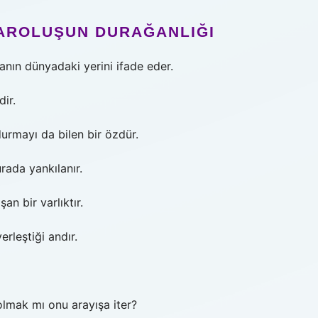
VAROLUŞUN DURAĞANLIĞI
nsanın dünyadaki yerini ifade eder.
dir.
durmayı da bilen bir özdür.
ada yankılanır.
an bir varlıktır.
erleştiği andır.
olmak mı onu arayışa iter?