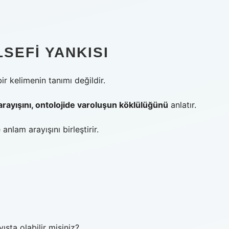
SEFI YANKISI
ir kelimenin tanımı değildir.
 arayışını, ontolojide varoluşun köklülüğünü
anlatır.
nlam arayışını birleştirir.
ışta olabilir misiniz?