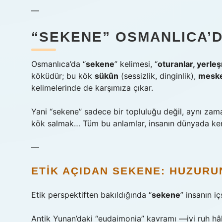
—
“SEKENE” OSMANLICA’D
Osmanlıca’da “
sekene
” kelimesi, “
oturanlar, yerleş
köküdür; bu kök
sükûn
(sessizlik, dinginlik),
mesk
kelimelerinde de karşımıza çıkar.
Yani “sekene” sadece bir topluluğu değil, aynı za
kök salmak… Tüm bu anlamlar, insanın dünyada kend
—
ETIK AÇIDAN SEKENE: HUZURU
Etik perspektiften bakıldığında “
sekene
” insanın iç
Antik Yunan’daki “eudaimonia” kavramı —iyi ruh hâl