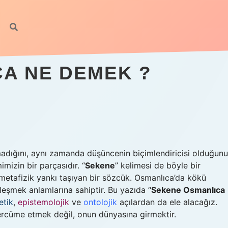
A NE DEMEK ?
 olmadığını, aynı zamanda düşüncenin biçimlendiricisi olduğunu
mizin bir parçasıdır. “
Sekene
” kelimesi de böyle bir
 metafizik yankı taşıyan bir sözcük. Osmanlıca’da kökü
leşmek anlamlarına sahiptir. Bu yazıda “
Sekene Osmanlıca
etik
,
epistemolojik
ve
ontolojik
açılardan da ele alacağız.
ercüme etmek değil, onun dünyasına girmektir.