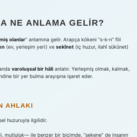
A NE ANLAMA GELIR?
miş olanlar
” anlamına gelir. Arapça kökeni “s-k-n” fiil
en
(ev, yerleşim yeri) ve
sekînet
(iç huzur, ilahî sükûnet)
manda
varoluşsal bir hâli
anlatır. Yerleşmiş olmak, kalmak,
ine bir yer bulma arayışına işaret eder.
N AHLAKI
sel huzuruyla ilgilidir.
i, mutluluk— ile benzer bir biçimde, “sekene” de insanın