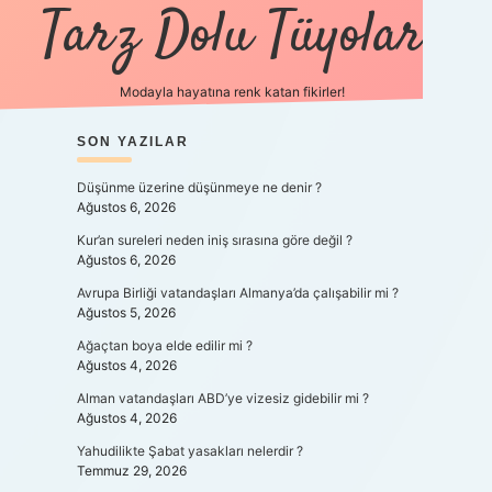
Tarz Dolu Tüyolar
Modayla hayatına renk katan fikirler!
SIDEBAR
SON YAZILAR
hiltonbet güncel giriş
htt
Düşünme üzerine düşünmeye ne denir ?
Ağustos 6, 2026
Kur’an sureleri neden iniş sırasına göre değil ?
Ağustos 6, 2026
Avrupa Birliği vatandaşları Almanya’da çalışabilir mi ?
Ağustos 5, 2026
Ağaçtan boya elde edilir mi ?
Ağustos 4, 2026
Alman vatandaşları ABD’ye vizesiz gidebilir mi ?
Ağustos 4, 2026
Yahudilikte Şabat yasakları nelerdir ?
Temmuz 29, 2026