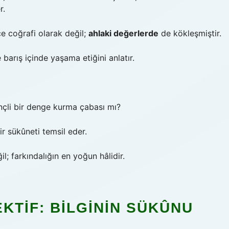
r.
ce coğrafi olarak değil;
ahlaki değerlerde
de kökleşmiştir.
barış içinde yaşama etiğini anlatır.
inçli bir denge kurma çabası mı?
ir sükûneti temsil eder.
il; farkındalığın en yoğun hâlidir.
KTIF: BILGININ SÜKÛNU