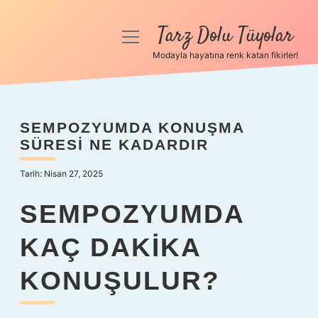
Tarz Dolu Tüyolar
menüyü
aç
Modayla hayatına renk katan fikirler!
Anasayfa
Gizlilik Politikası
SEMPOZYUMDA KONUŞMA
SÜRESI NE KADARDIR
Yasal Uyarı
Tarih: Nisan 27, 2025
Hakkımızda
SEMPOZYUMDA
KAÇ DAKIKA
KONUŞULUR?