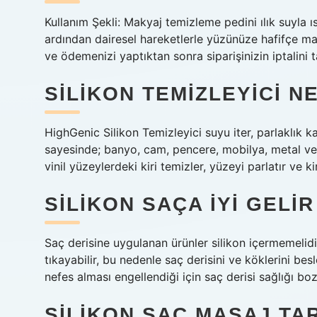
Kullanım Şekli: Makyaj temizleme pedini ılık suyla ı
ardından dairesel hareketlerle yüzünüze hafifçe mas
ve ödemenizi yaptıktan sonra siparişinizin iptalini t
SILIKON TEMIZLEYICI N
HighGenic Silikon Temizleyici suyu iter, parlaklık ka
sayesinde; banyo, cam, pencere, mobilya, metal ve 
vinil yüzeylerdeki kiri temizler, yüzeyi parlatır ve ki
SILIKON SAÇA IYI GELIR
Saç derisine uygulanan ürünler silikon içermemelidir.
tıkayabilir, bu nedenle saç derisini ve köklerini bes
nefes alması engellendiği için saç derisi sağlığı bo
SILIKON SAÇ MASAJ TAR