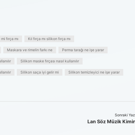
 mi fırça mı
Kıl fırça mı silikon fırça mı
Maskara ve rimelin farkı ne
Perma tarağı ne işe yarar
llanılır
Silikon maske fırçası nasıl kullanılır
lanılır
Silikon saça iyi gelir mi
Silikon temizleyici ne işe yarar
Sonraki Yaz
Lan Söz Müzik Kimi