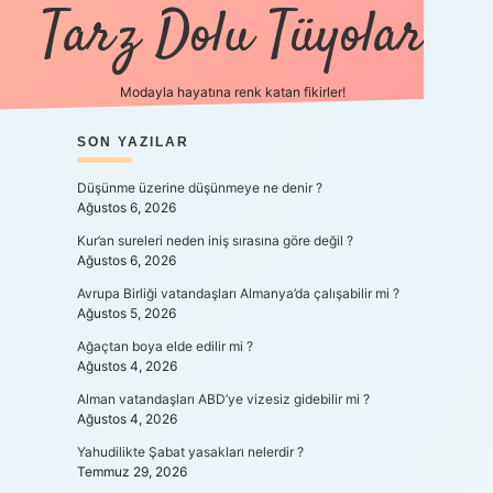
Tarz Dolu Tüyolar
Modayla hayatına renk katan fikirler!
nbet güncel giriş
SIDEBAR
SON YAZILAR
https://www.betexper.xyz/
elexbetgiris.org
Düşünme üzerine düşünmeye ne denir ?
Ağustos 6, 2026
Kur’an sureleri neden iniş sırasına göre değil ?
Ağustos 6, 2026
Avrupa Birliği vatandaşları Almanya’da çalışabilir mi ?
Ağustos 5, 2026
Ağaçtan boya elde edilir mi ?
Ağustos 4, 2026
Alman vatandaşları ABD’ye vizesiz gidebilir mi ?
Ağustos 4, 2026
Yahudilikte Şabat yasakları nelerdir ?
Temmuz 29, 2026