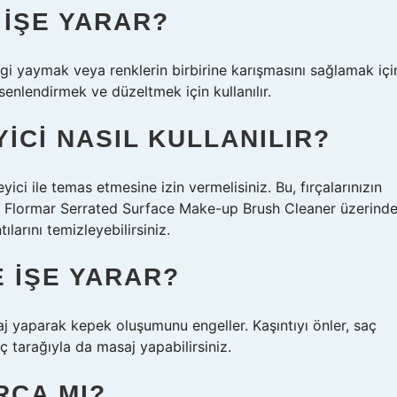
 IŞE YARAR?
i yaymak veya renklerin birbirine karışmasını sağlamak içi
esenlendirmek ve düzeltmek için kullanılır.
YICI NASIL KULLANILIR?
eyici ile temas etmesine izin vermelisiniz. Bu, fırçalarınızın
ızı Flormar Serrated Surface Make-up Brush Cleaner üzerind
larını temizleyebilirsiniz.
E IŞE YARAR?
j yaparak kepek oluşumunu engeller. Kaşıntıyı önler, saç
aç tarağıyla da masaj yapabilirsiniz.
IRÇA MI?