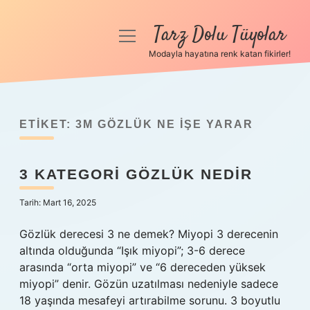
Tarz Dolu Tüyolar
menüyü
aç
Modayla hayatına renk katan fikirler!
Anasayfa
Gizlilik Politikası
ETIKET:
3M GÖZLÜK NE IŞE YARAR
Yasal Uyarı
3 KATEGORI GÖZLÜK NEDIR
Hakkımızda
Tarih: Mart 16, 2025
Gözlük derecesi 3 ne demek? Miyopi 3 derecenin
altında olduğunda “Işık miyopi”; 3-6 derece
arasında “orta miyopi” ve “6 dereceden yüksek
miyopi” denir. Gözün uzatılması nedeniyle sadece
18 yaşında mesafeyi artırabilme sorunu. 3 boyutlu