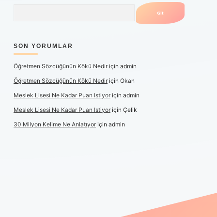
Arama
SON YORUMLAR
Öğretmen Sözcüğünün Kökü Nedir
için
admin
Öğretmen Sözcüğünün Kökü Nedir
için
Okan
Meslek Lisesi Ne Kadar Puan Istiyor
için
admin
Meslek Lisesi Ne Kadar Puan Istiyor
için
Çelik
30 Milyon Kelime Ne Anlatıyor
için
admin
güncel giriş
https://www.betexper.xyz/
elexbetgiris.org