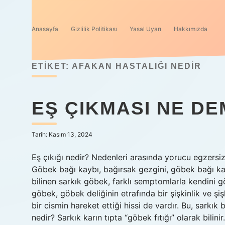
Anasayfa
Gizlilik Politikası
Yasal Uyarı
Hakkımızda
ETIKET:
AFAKAN HASTALIĞI NEDIR
EŞ ÇIKMASI NE D
Tarih: Kasım 13, 2024
Eş çıkığı nedir? Nedenleri arasında yorucu egzersiz
Göbek bağı kaybı, bağırsak gezgini, göbek bağı kayb
bilinen sarkık göbek, farklı semptomlarla kendini gö
göbek, göbek deliğinin etrafında bir şişkinlik ve şi
bir cismin hareket ettiği hissi de vardır. Bu, sarkık
nedir? Sarkık karın tıpta “göbek fıtığı” olarak bilin