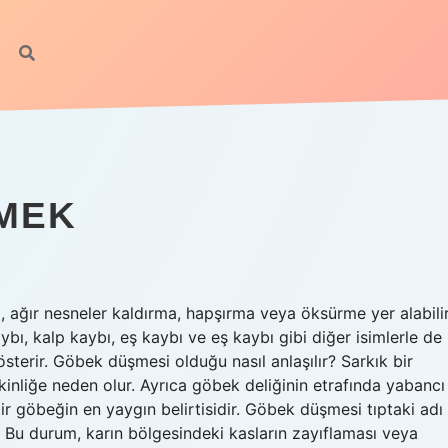
EMEK
, ağır nesneler kaldırma, hapşırma veya öksürme yer alabilir
ı, kalp kaybı, eş kaybı ve eş kaybı gibi diğer isimlerle de
sterir. Göbek düşmesi olduğu nasıl anlaşılır? Sarkık bir
şkinliğe neden olur. Ayrıca göbek deliğinin etrafında yabancı
 bir göbeğin en yaygın belirtisidir. Göbek düşmesi tıptaki adı
ir. Bu durum, karın bölgesindeki kasların zayıflaması veya