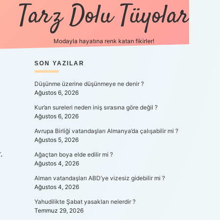
Tarz Dolu Tüyolar
Modayla hayatına renk katan fikirler!
SIDEBAR
SON YAZILAR
hiltonbet güncel gir
Düşünme üzerine düşünmeye ne denir ?
Ağustos 6, 2026
Kur’an sureleri neden iniş sırasına göre değil ?
Ağustos 6, 2026
Avrupa Birliği vatandaşları Almanya’da çalışabilir mi ?
Ağustos 5, 2026
.
Ağaçtan boya elde edilir mi ?
Ağustos 4, 2026
Alman vatandaşları ABD’ye vizesiz gidebilir mi ?
Ağustos 4, 2026
Yahudilikte Şabat yasakları nelerdir ?
Temmuz 29, 2026