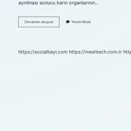
ayrılması sonucu karın organlarının…
Eş
Devamını okuyun
Yorum Bırak
Çıkması
Ne
Demek
https://socialbayi.com
https://meshtech.com.tr
htt