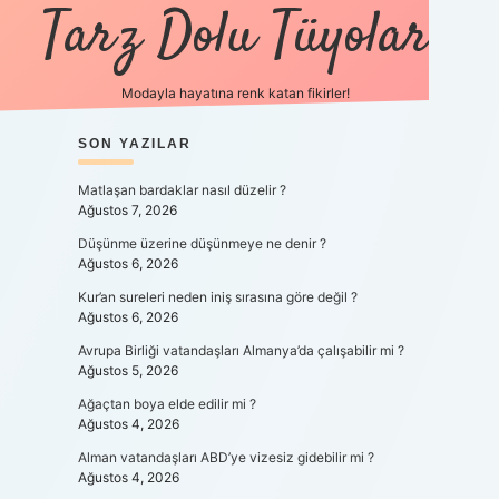
Tarz Dolu Tüyolar
Modayla hayatına renk katan fikirler!
SIDEBAR
SON YAZILAR
hiltonbet güncel gi
Matlaşan bardaklar nasıl düzelir ?
Ağustos 7, 2026
Düşünme üzerine düşünmeye ne denir ?
Ağustos 6, 2026
Kur’an sureleri neden iniş sırasına göre değil ?
Ağustos 6, 2026
Avrupa Birliği vatandaşları Almanya’da çalışabilir mi ?
Ağustos 5, 2026
Ağaçtan boya elde edilir mi ?
Ağustos 4, 2026
Alman vatandaşları ABD’ye vizesiz gidebilir mi ?
Ağustos 4, 2026