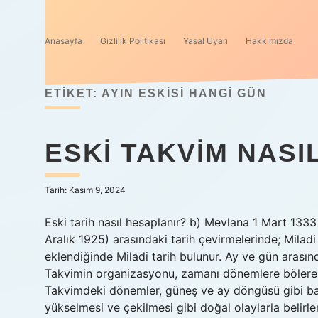
Anasayfa
Gizlilik Politikası
Yasal Uyarı
Hakkımızda
ETIKET:
AYIN ESKISI HANGI GÜN
ESKI TAKVIM NASI
Tarih: Kasım 9, 2024
Eski tarih nasıl hesaplanır? b) Mevlana 1 Mart 1333
Aralık 1925) arasındaki tarih çevirmelerinde; Miladi 
eklendiğinde Miladi tarih bulunur. Ay ve gün arasında
Takvimin organizasyonu, zamanı dönemlere bölerek ve
Takvimdeki dönemler, güneş ve ay döngüsü gibi ba
yükselmesi ve çekilmesi gibi doğal olaylarla belirl