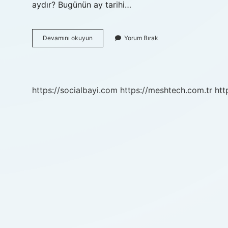
aydır? Bugünün ay tarihi…
Eski
Devamını okuyun
Yorum Bırak
Takvim
Nasıl
Hesaplanır
https://socialbayi.com
https://meshtech.com.tr
htt