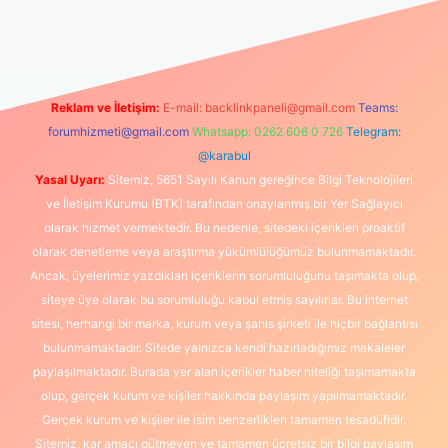
güncel giriş
https://www.betexper.xyz/
elexbetgiris.org
Reklam ve İletişim:
E-mail:
backlinkpaneli@gmail.com
Teams:
forumhizmeti@gmail.com
Whatsapp: 0262 606 0 726
Telegram:
@karabul
Yasal Uyarı:
Sitemiz, 5651 Sayılı Kanun gereğince Bilgi Teknolojileri
ve İletişim Kurumu (BTK) tarafından onaylanmış bir Yer Sağlayıcı
olarak hizmet vermektedir. Bu nedenle, sitedeki içerikleri proaktif
olarak denetleme veya araştırma yükümlülüğümüz bulunmamaktadır.
Ancak, üyelerimiz yazdıkları içeriklerin sorumluluğunu taşımakta olup,
siteye üye olarak bu sorumluluğu kabul etmiş sayılırlar. Bu internet
sitesi, herhangi bir marka, kurum veya şahıs şirketi ile hiçbir bağlantısı
bulunmamaktadır. Sitede yalnızca kendi hazırladığımız makaleler
paylaşılmaktadır. Burada yer alan içerikler haber niteliği taşımamakta
olup, gerçek kurum ve kişiler hakkında paylaşım yapılmamaktadır.
Gerçek kurum ve kişiler ile isim benzerlikleri tamamen tesadüfidir.
Sitemiz, kar amacı gütmeyen ve tamamen ücretsiz bir bilgi paylaşım