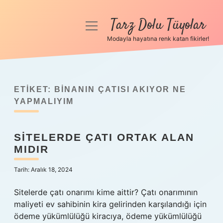
Tarz Dolu Tüyolar
menüyü
aç
Modayla hayatına renk katan fikirler!
Anasayfa
Gizlilik Politikası
ETIKET:
BINANIN ÇATISI AKIYOR NE
Yasal Uyarı
YAPMALIYIM
Hakkımızda
SITELERDE ÇATI ORTAK ALAN
MIDIR
Tarih: Aralık 18, 2024
Sitelerde çatı onarımı kime aittir? Çatı onarımının
maliyeti ev sahibinin kira gelirinden karşılandığı için
ödeme yükümlülüğü kiracıya, ödeme yükümlülüğü