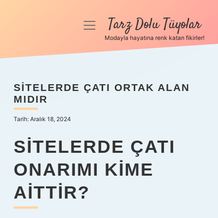
Tarz Dolu Tüyolar
menüyü
aç
Modayla hayatına renk katan fikirler!
Anasayfa
Gizlilik Politikası
SITELERDE ÇATI ORTAK ALAN
MIDIR
Yasal Uyarı
Tarih: Aralık 18, 2024
Hakkımızda
SITELERDE ÇATI
ONARIMI KIME
AITTIR?