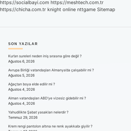
https://socialbayi.com
https://meshtech.com.tr
https://chicha.com.tr
knight online
nttgame
Sitemap
SIDEBAR
SON YAZILAR
Kur’an sureleri neden iniş sırasına göre değil ?
Ağustos 6, 2026
Avrupa Birliği vatandaşları Almanya’da çalışabilir mi ?
Ağustos 5, 2026
Ağaçtan boya elde edilir mi ?
Ağustos 4, 2026
Alman vatandaşları ABD’ye vizesiz gidebilir mi ?
Ağustos 4, 2026
Yahudilikte Şabat yasakları nelerdir ?
Temmuz 29, 2026
Krem rengi pantolon altına ne renk ayakkabı giyilir ?