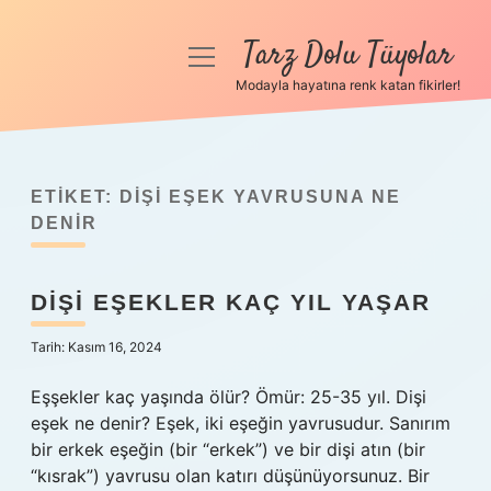
Tarz Dolu Tüyolar
menüyü
aç
Modayla hayatına renk katan fikirler!
Anasayfa
Gizlilik Politikası
ETIKET:
DIŞI EŞEK YAVRUSUNA NE
Yasal Uyarı
DENIR
Hakkımızda
DIŞI EŞEKLER KAÇ YIL YAŞAR
Tarih: Kasım 16, 2024
Eşşekler kaç yaşında ölür? Ömür: 25-35 yıl. Dişi
eşek ne denir? Eşek, iki eşeğin yavrusudur. Sanırım
bir erkek eşeğin (bir “erkek”) ve bir dişi atın (bir
“kısrak”) yavrusu olan katırı düşünüyorsunuz. Bir