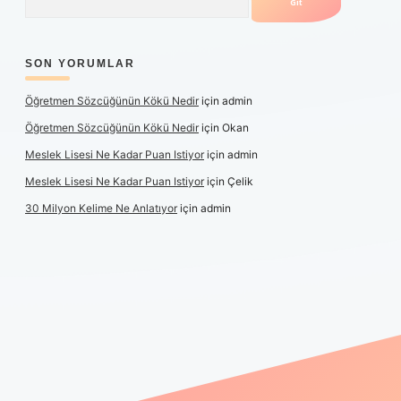
SON YORUMLAR
Öğretmen Sözcüğünün Kökü Nedir
için
admin
Öğretmen Sözcüğünün Kökü Nedir
için
Okan
Meslek Lisesi Ne Kadar Puan Istiyor
için
admin
Meslek Lisesi Ne Kadar Puan Istiyor
için
Çelik
30 Milyon Kelime Ne Anlatıyor
için
admin
üncel giriş
https://www.betexper.xyz/
elexbetgiris.org