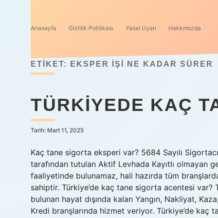
Anasayfa
Gizlilik Politikası
Yasal Uyarı
Hakkımızda
ETIKET:
EKSPER IŞI NE KADAR SÜRER
TÜRKIYEDE KAÇ T
Tarih: Mart 11, 2025
Kaç tane sigorta eksperi var? 5684 Sayılı Sigortac
tarafından tutulan Aktif Levhada Kayıtlı olmayan ger
faaliyetinde bulunamaz, hali hazırda tüm branşlarda
sahiptir. Türkiye’de kaç tane sigorta acentesi var
bulunan hayat dışında kalan Yangın, Nakliyat, Kaza
Kredi branşlarında hizmet veriyor. Türkiye’de kaç ta