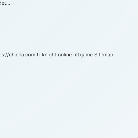
adet…
ps://chicha.com.tr
knight online
nttgame
Sitemap