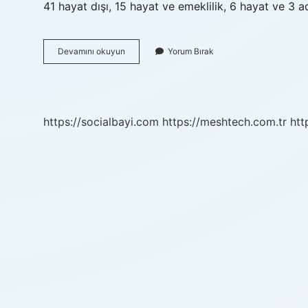
41 hayat dışı, 15 hayat ve emeklilik, 6 hayat ve 3 
Türkiyede
Devamını okuyun
Yorum Bırak
Kaç
Tane
Eksper
Var
https://socialbayi.com
https://meshtech.com.tr
htt