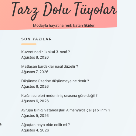
Tarz Dolu Tüyolar
Modayla hayatına renk katan fikirler!
SIDEBAR
SON YAZILAR
hiltonbet gü
Kuvvet nedir ilkokul 3. sınıf ?
Ağustos 8, 2026
Matlaşan bardaklar nasıl düzelir ?
Ağustos 7, 2026
Düşünme üzerine düşünmeye ne denir ?
Ağustos 6, 2026
Kur’an sureleri neden iniş sırasına göre değil ?
Ağustos 6, 2026
Avrupa Birliği vatandaşları Almanya’da çalışabilir mi ?
Ağustos 5, 2026
e
Ağaçtan boya elde edilir mi ?
Ağustos 4, 2026