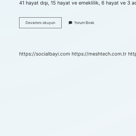
41 hayat dışı, 15 hayat ve emeklilik, 6 hayat ve 3 
Türkiyede
Devamını okuyun
Yorum Bırak
Kaç
Tane
Eksper
Var
https://socialbayi.com
https://meshtech.com.tr
htt