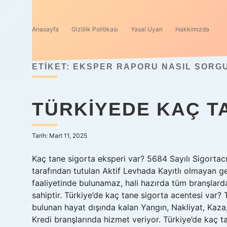
Anasayfa
Gizlilik Politikası
Yasal Uyarı
Hakkımızda
ETIKET:
EKSPER RAPORU NASIL SORG
TÜRKIYEDE KAÇ T
Tarih: Mart 11, 2025
Kaç tane sigorta eksperi var? 5684 Sayılı Sigortac
tarafından tutulan Aktif Levhada Kayıtlı olmayan ger
faaliyetinde bulunamaz, hali hazırda tüm branşlarda
sahiptir. Türkiye’de kaç tane sigorta acentesi var
bulunan hayat dışında kalan Yangın, Nakliyat, Kaza
Kredi branşlarında hizmet veriyor. Türkiye’de kaç ta