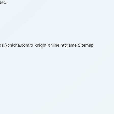
adet…
ps://chicha.com.tr
knight online
nttgame
Sitemap