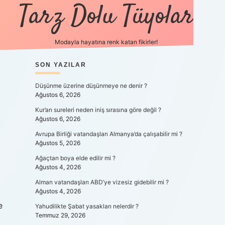
Tarz Dolu Tüyolar
Modayla hayatına renk katan fikirler!
SIDEBAR
SON YAZILAR
hiltonbet güncel gir
Düşünme üzerine düşünmeye ne denir ?
Ağustos 6, 2026
Kur’an sureleri neden iniş sırasına göre değil ?
Ağustos 6, 2026
Avrupa Birliği vatandaşları Almanya’da çalışabilir mi ?
Ağustos 5, 2026
Ağaçtan boya elde edilir mi ?
Ağustos 4, 2026
Alman vatandaşları ABD’ye vizesiz gidebilir mi ?
Ağustos 4, 2026
e
Yahudilikte Şabat yasakları nelerdir ?
Temmuz 29, 2026