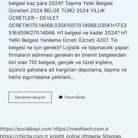
belgesi kaç para 2024? Taşıma Yetki Belgesi
Ücretleri 2024 BELGE TÜRÜ 2024 YILLIK
ÜCRETLER – DEVLET
OCRETIK170.14068.035K1(0)70.14068.035K1*17.53
516.659K270.14068. H1 belgesi ne kadar 2024? H1
Yetki Belgesi Yenileme Ücreti (Ücret) 4207. Tio
belgesi ne için gerekli? Lojistik ve taşımacılık yapan
firmaların edinmesi gereken en önemli belgelerden
biri olan TİO belgesi, gerçek ve tüzel kişilere,
üçüncü şahıslara ait kargoları depolama, taşıma ve
hatta sigortalama yetkisini…
Tio
Devamını okuyun
Yorum Bırak
Belgesi
Kaç
Tl
2024
https://socialbayi.com
https://meshtech.com.tr
https://chicha.com.tr
knight online
nttgame
Sitemap