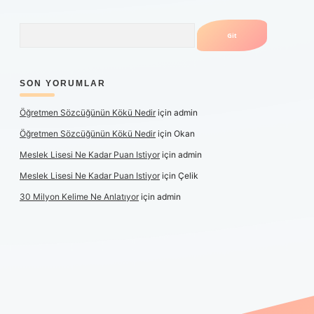
Arama
SON YORUMLAR
Öğretmen Sözcüğünün Kökü Nedir
için
admin
Öğretmen Sözcüğünün Kökü Nedir
için
Okan
Meslek Lisesi Ne Kadar Puan Istiyor
için
admin
Meslek Lisesi Ne Kadar Puan Istiyor
için
Çelik
30 Milyon Kelime Ne Anlatıyor
için
admin
güncel giriş
https://www.betexper.xyz/
elexbetgiris.org