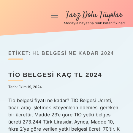
Tarz Dolu Tüyolar
menüyü
aç
Modayla hayatına renk katan fikirler!
Anasayfa
Gizlilik Politikası
ETIKET:
H1 BELGESI NE KADAR 2024
Yasal Uyarı
TIO BELGESI KAÇ TL 2024
Hakkımızda
Tarih: Ekim 19, 2024
Tio belgesi fiyatı ne kadar? TIO Belgesi Ücreti,
ticari araç işletmek isteyenlerin ödemesi gereken
bir ücrettir. Madde 23’e göre TIO yetki belgesi
ücreti 273.244 Türk Lirasıdır. Ayrıca, Madde 10,
fıkra 2’ye göre verilen yetki belgesi ücreti 70’tir. K