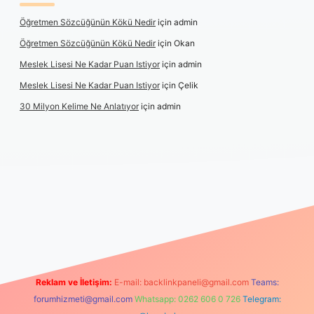
Öğretmen Sözcüğünün Kökü Nedir
için
admin
Öğretmen Sözcüğünün Kökü Nedir
için
Okan
Meslek Lisesi Ne Kadar Puan Istiyor
için
admin
Meslek Lisesi Ne Kadar Puan Istiyor
için
Çelik
30 Milyon Kelime Ne Anlatıyor
için
admin
ttps://www.betexper.xyz/
elexbetgiris.org
Reklam ve İletişim:
E-mail:
backlinkpaneli@gmail.com
Teams:
forumhizmeti@gmail.com
Whatsapp: 0262 606 0 726
Telegram: