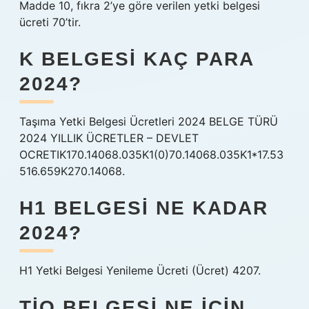
Madde 10, fıkra 2’ye göre verilen yetki belgesi
ücreti 70’tir.
K BELGESI KAÇ PARA
2024?
Taşıma Yetki Belgesi Ücretleri 2024 BELGE TÜRÜ
2024 YILLIK ÜCRETLER – DEVLET
OCRETIK170.14068.035K1(0)70.14068.035K1*17.53
516.659K270.14068.
H1 BELGESI NE KADAR
2024?
H1 Yetki Belgesi Yenileme Ücreti (Ücret) 4207.
TIO BELGESI NE IÇIN