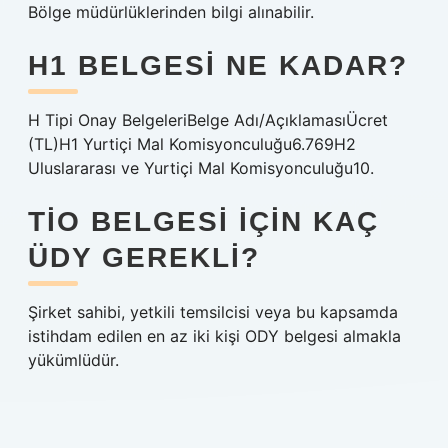
Bölge müdürlüklerinden bilgi alınabilir.
H1 BELGESI NE KADAR?
H Tipi Onay BelgeleriBelge Adı/AçıklamasıÜcret
(TL)H1 Yurtiçi Mal Komisyonculuğu6.769H2
Uluslararası ve Yurtiçi Mal Komisyonculuğu10.
TIO BELGESI IÇIN KAÇ
ÜDY GEREKLI?
Şirket sahibi, yetkili temsilcisi veya bu kapsamda
istihdam edilen en az iki kişi ODY belgesi almakla
yükümlüdür.