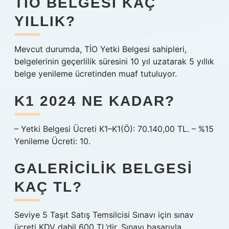
TIO BELGESI KAÇ
YILLIK?
Mevcut durumda, TİO Yetki Belgesi sahipleri,
belgelerinin geçerlilik süresini 10 yıl uzatarak 5 yıllık
belge yenileme ücretinden muaf tutuluyor.
K1 2024 NE KADAR?
– Yetki Belgesi Ücreti K1–K1(Ö): 70.140,00 TL. – %15
Yenileme Ücreti: 10.
GALERICILIK BELGESI
KAÇ TL?
Seviye 5 Taşıt Satış Temsilcisi Sınavı için sınav
ücreti KDV dahil 600 TL’dir. Sınavı başarıyla