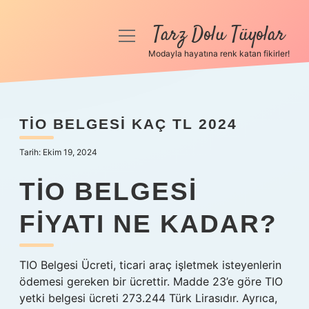
Tarz Dolu Tüyolar
menüyü
aç
Modayla hayatına renk katan fikirler!
Anasayfa
Gizlilik Politikası
TIO BELGESI KAÇ TL 2024
Yasal Uyarı
Tarih: Ekim 19, 2024
Hakkımızda
TIO BELGESI
FIYATI NE KADAR?
TIO Belgesi Ücreti, ticari araç işletmek isteyenlerin
ödemesi gereken bir ücrettir. Madde 23’e göre TIO
yetki belgesi ücreti 273.244 Türk Lirasıdır. Ayrıca,