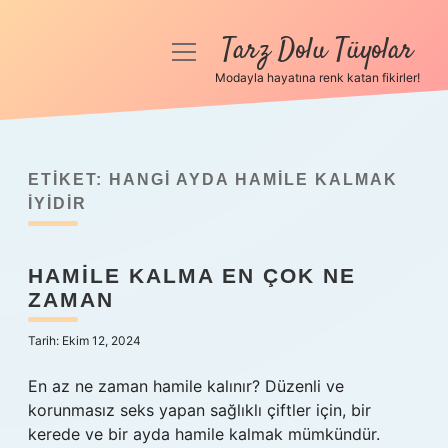
Tarz Dolu Tüyolar
menüyü
aç
Modayla hayatına renk katan fikirler!
Anasayfa
Gizlilik Politikası
ETIKET:
HANGI AYDA HAMILE KALMAK
Yasal Uyarı
IYIDIR
Hakkımızda
HAMILE KALMA EN ÇOK NE
ZAMAN
Tarih: Ekim 12, 2024
En az ne zaman hamile kalınır? Düzenli ve
korunmasız seks yapan sağlıklı çiftler için, bir
kerede ve bir ayda hamile kalmak mümkündür.