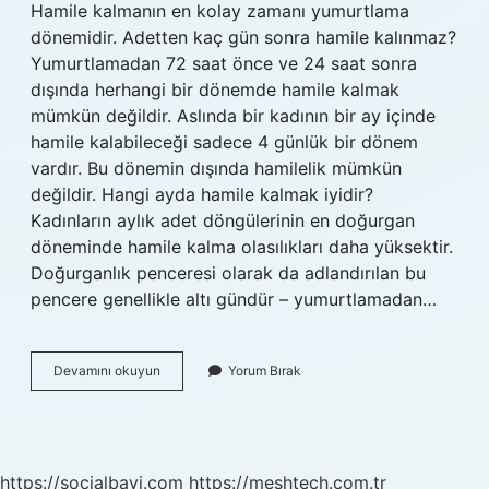
Hamile kalmanın en kolay zamanı yumurtlama
dönemidir. Adetten kaç gün sonra hamile kalınmaz?
Yumurtlamadan 72 saat önce ve 24 saat sonra
dışında herhangi bir dönemde hamile kalmak
mümkün değildir. Aslında bir kadının bir ay içinde
hamile kalabileceği sadece 4 günlük bir dönem
vardır. Bu dönemin dışında hamilelik mümkün
değildir. Hangi ayda hamile kalmak iyidir?
Kadınların aylık adet döngülerinin en doğurgan
döneminde hamile kalma olasılıkları daha yüksektir.
Doğurganlık penceresi olarak da adlandırılan bu
pencere genellikle altı gündür – yumurtlamadan…
Hamile
Devamını okuyun
Yorum Bırak
Kalma
En
Çok
Ne
Zaman
https://socialbayi.com
https://meshtech.com.tr