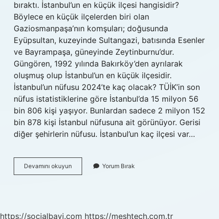
bıraktı. İstanbul’un en küçük ilçesi hangisidir?
Böylece en küçük ilçelerden biri olan
Gaziosmanpaşa’nın komşuları; doğusunda
Eyüpsultan, kuzeyinde Sultangazi, batısında Esenler
ve Bayrampaşa, güneyinde Zeytinburnu’dur.
Güngören, 1992 yılında Bakırköy’den ayrılarak
oluşmuş olup İstanbul’un en küçük ilçesidir.
İstanbul’un nüfusu 2024’te kaç olacak? TÜİK’in son
nüfus istatistiklerine göre İstanbul’da 15 milyon 56
bin 806 kişi yaşıyor. Bunlardan sadece 2 milyon 152
bin 878 kişi İstanbul nüfusuna ait görünüyor. Gerisi
diğer şehirlerin nüfusu. İstanbul’un kaç ilçesi var…
İStanbulun
Devamını okuyun
Yorum Bırak
Nüfusu
En
Kalabalık
Ilçesi
Hangisi
https://socialbayi.com
https://meshtech.com.tr