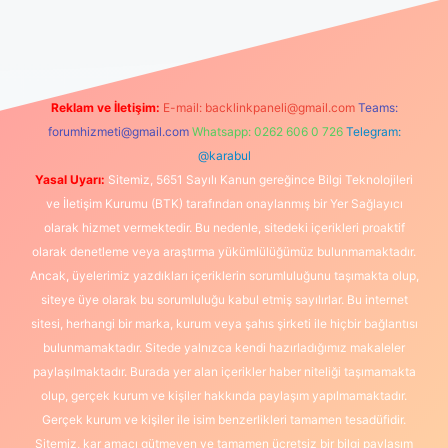
güncel giriş
https://www.betexper.xyz/
elexbetgiris.org
Reklam ve İletişim:
E-mail:
backlinkpaneli@gmail.com
Teams:
forumhizmeti@gmail.com
Whatsapp: 0262 606 0 726
Telegram:
@karabul
Yasal Uyarı:
Sitemiz, 5651 Sayılı Kanun gereğince Bilgi Teknolojileri
ve İletişim Kurumu (BTK) tarafından onaylanmış bir Yer Sağlayıcı
olarak hizmet vermektedir. Bu nedenle, sitedeki içerikleri proaktif
olarak denetleme veya araştırma yükümlülüğümüz bulunmamaktadır.
Ancak, üyelerimiz yazdıkları içeriklerin sorumluluğunu taşımakta olup,
siteye üye olarak bu sorumluluğu kabul etmiş sayılırlar. Bu internet
sitesi, herhangi bir marka, kurum veya şahıs şirketi ile hiçbir bağlantısı
bulunmamaktadır. Sitede yalnızca kendi hazırladığımız makaleler
paylaşılmaktadır. Burada yer alan içerikler haber niteliği taşımamakta
olup, gerçek kurum ve kişiler hakkında paylaşım yapılmamaktadır.
Gerçek kurum ve kişiler ile isim benzerlikleri tamamen tesadüfidir.
Sitemiz, kar amacı gütmeyen ve tamamen ücretsiz bir bilgi paylaşım