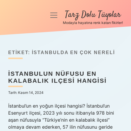
Tarz Dolu Tüyolar
menüyü
aç
Modayla hayatına renk katan fikirler!
Anasayfa
Gizlilik Politikası
ETIKET:
İSTANBULDA EN ÇOK NERELI
Yasal Uyarı
İSTANBULUN NÜFUSU EN
Hakkımızda
KALABALIK ILÇESI HANGISI
Tarih: Kasım 14, 2024
İstanbul’un en yoğun ilçesi hangisi? İstanbul’un
Esenyurt ilçesi, 2023 yılı sonu itibarıyla 978 bini
aşan nüfusuyla “Türkiye’nin en kalabalık ilçesi”
olmaya devam ederken, 57 ilin nüfusunu geride