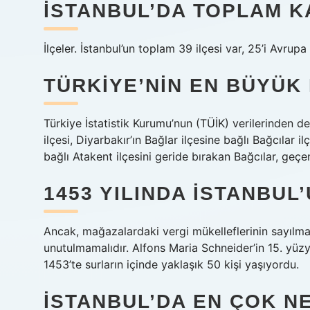
İSTANBUL’DA TOPLAM K
İlçeler. İstanbul’un toplam 39 ilçesi var, 25’i Avru
TÜRKIYE’NIN EN BÜYÜK
Türkiye İstatistik Kurumu’nun (TÜİK) verilerinden de
ilçesi, Diyarbakır’ın Bağlar ilçesine bağlı Bağcılar 
bağlı Atakent ilçesini geride bırakan Bağcılar, geçe
1453 YILINDA İSTANBUL
Ancak, mağazalardaki vergi mükelleflerinin sayılma
unutulmamalıdır. Alfons Maria Schneider’in 15. yüzy
1453’te surların içinde yaklaşık 50 kişi yaşıyordu.
İSTANBUL’DA EN ÇOK N