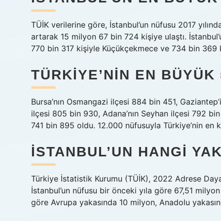
TÜİK verilerine göre, İstanbul’un nüfusu 2017 yılınd
artarak 15 milyon 67 bin 724 kişiye ulaştı. İstanbul’
770 bin 317 kişiyle Küçükçekmece ve 734 bin 369 ki
TÜRKIYE’NIN EN BÜYÜK 
Bursa’nın Osmangazi ilçesi 884 bin 451, Gaziantep’
ilçesi 805 bin 930, Adana’nın Seyhan ilçesi 792 bin 
741 bin 895 oldu. 12.000 nüfusuyla Türkiye’nin en kal
İSTANBUL’UN HANGI YA
Türkiye İstatistik Kurumu (TÜİK), 2022 Adrese Dayal
İstanbul’un nüfusu bir önceki yıla göre 67,51 milyon
göre Avrupa yakasında 10 milyon, Anadolu yakasında