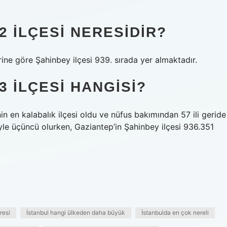
2 ILÇESI NERESIDIR?
rine göre Şahinbey ilçesi 939. sırada yer almaktadır.
3 ILÇESI HANGISI?
nin en kalabalık ilçesi oldu ve nüfus bakımından 57 ili geride
iyle üçüncü olurken, Gaziantep’in Şahinbey ilçesi 936.351
resi
İstanbul hangi ülkeden daha büyük
İstanbulda en çok nereli