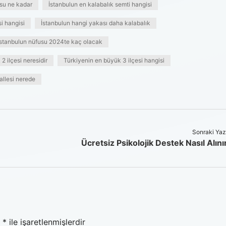
usu ne kadar
İstanbulun en kalabalık semti hangisi
i hangisi
İstanbulun hangi yakası daha kalabalık
İstanbulun nüfusu 2024te kaç olacak
2 ilçesi neresidir
Türkiyenin en büyük 3 ilçesi hangisi
llesi nerede
Sonraki Yaz
Ücretsiz Psikolojik Destek Nasıl Alını
r
*
ile işaretlenmişlerdir