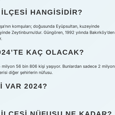
ILÇESI HANGISIDIR?
aşa’nın komşuları; doğusunda Eyüpsultan, kuzeyinde
yinde Zeytinburnu’dur. Güngören, 1992 yılında Bakırköy’den
r.
024’TE KAÇ OLACAK?
 15 milyon 56 bin 806 kişi yaşıyor. Bunlardan sadece 2 milyon
risi diğer şehirlerin nüfusu.
I VAR 2024?
 ILÇESI NÜFUSU NE KADAR?