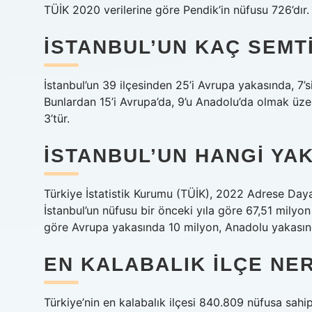
TÜİK 2020 verilerine göre Pendik’in nüfusu 726’dır.
İSTANBUL’UN KAÇ SEMT
İstanbul’un 39 ilçesinden 25’i Avrupa yakasında, 7
Bunlardan 15’i Avrupa’da, 9’u Anadolu’da olmak üzere
3’tür.
İSTANBUL’UN HANGI YA
Türkiye İstatistik Kurumu (TÜİK), 2022 Adrese Dayal
İstanbul’un nüfusu bir önceki yıla göre 67,51 milyon
göre Avrupa yakasında 10 milyon, Anadolu yakasında
EN KALABALIK ILÇE NE
Türkiye’nin en kalabalık ilçesi 840.809 nüfusa sahip