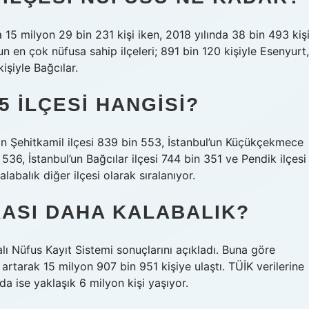
a 15 milyon 29 bin 231 kişi iken, 2018 yılında 38 bin 493 kiş
un en çok nüfusa sahip ilçeleri; 891 bin 120 kişiyle Esenyurt,
şiyle Bağcılar.
5 ILÇESI HANGISI?
in Şehitkamil ilçesi 839 bin 553, İstanbul’un Küçükçekmece
536, İstanbul’un Bağcılar ilçesi 744 bin 351 ve Pendik ilçesi
abalık diğer ilçesi olarak sıralanıyor.
KASI DAHA KALABALIK?
ı Nüfus Kayıt Sistemi sonuçlarını açıkladı. Buna göre
 artarak 15 milyon 907 bin 951 kişiye ulaştı. TÜİK verilerine
 ise yaklaşık 6 milyon kişi yaşıyor.