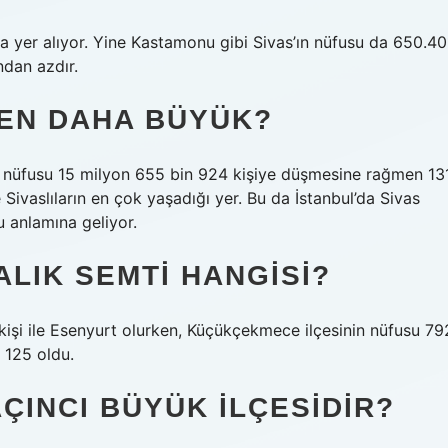
ada yer alıyor. Yine Kastamonu gibi Sivas’ın nüfusu da 650.40
ndan azdır.
DEN DAHA BÜYÜK?
nda nüfusu 15 milyon 655 bin 924 kişiye düşmesine rağmen 13
 Sivaslıların en çok yaşadığı yer. Bu da İstanbul’da Sivas
 anlamına geliyor.
ALIK SEMTI HANGISI?
 kişi ile Esenyurt olurken, Küçükçekmece ilçesinin nüfusu 79
 125 oldu.
ÇINCI BÜYÜK ILÇESIDIR?