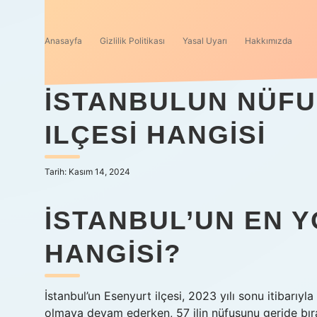
Anasayfa
Gizlilik Politikası
Yasal Uyarı
Hakkımızda
İSTANBULUN NÜF
ILÇESI HANGISI
Tarih: Kasım 14, 2024
İSTANBUL’UN EN Y
HANGISI?
İstanbul’un Esenyurt ilçesi, 2023 yılı sonu itibarıyla
olmaya devam ederken, 57 ilin nüfusunu geride bıra