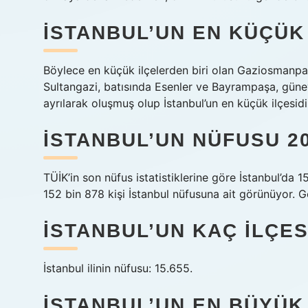
İSTANBUL’UN EN KÜÇÜK 
Böylece en küçük ilçelerden biri olan Gaziosmanp
Sultangazi, batısında Esenler ve Bayrampaşa, güne
ayrılarak oluşmuş olup İstanbul’un en küçük ilçesidi
İSTANBUL’UN NÜFUSU 2
TÜİK’in son nüfus istatistiklerine göre İstanbul’da
152 bin 878 kişi İstanbul nüfusuna ait görünüyor. Ge
İSTANBUL’UN KAÇ ILÇES
İstanbul ilinin nüfusu: 15.655.
İSTANBUL’UN EN BÜYÜK