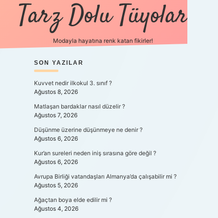
Tarz Dolu Tüyolar
Modayla hayatına renk katan fikirler!
SIDEBAR
SON YAZILAR
hiltonbet güncel giriş
http
Kuvvet nedir ilkokul 3. sınıf ?
Ağustos 8, 2026
Matlaşan bardaklar nasıl düzelir ?
Ağustos 7, 2026
Düşünme üzerine düşünmeye ne denir ?
Ağustos 6, 2026
Kur’an sureleri neden iniş sırasına göre değil ?
Ağustos 6, 2026
Avrupa Birliği vatandaşları Almanya’da çalışabilir mi ?
Ağustos 5, 2026
Ağaçtan boya elde edilir mi ?
Ağustos 4, 2026