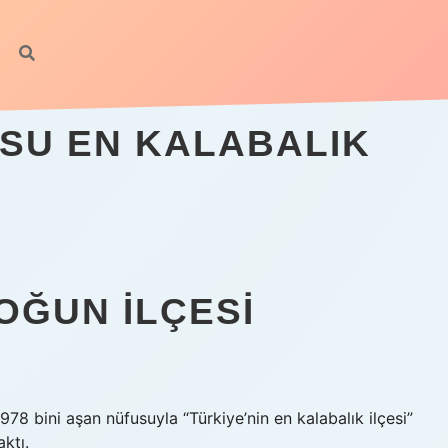
USU EN KALABALIK
OĞUN ILÇESI
 978 bini aşan nüfusuyla “Türkiye’nin en kalabalık ilçesi”
ktı.