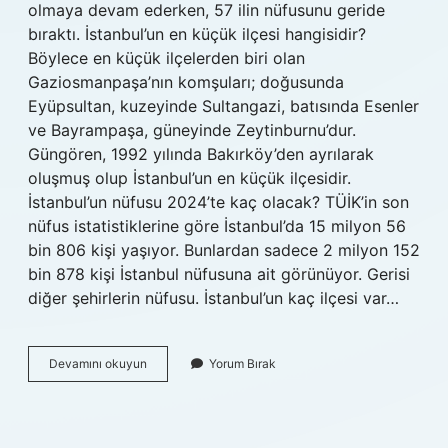
olmaya devam ederken, 57 ilin nüfusunu geride
bıraktı. İstanbul’un en küçük ilçesi hangisidir?
Böylece en küçük ilçelerden biri olan
Gaziosmanpaşa’nın komşuları; doğusunda
Eyüpsultan, kuzeyinde Sultangazi, batısında Esenler
ve Bayrampaşa, güneyinde Zeytinburnu’dur.
Güngören, 1992 yılında Bakırköy’den ayrılarak
oluşmuş olup İstanbul’un en küçük ilçesidir.
İstanbul’un nüfusu 2024’te kaç olacak? TÜİK’in son
nüfus istatistiklerine göre İstanbul’da 15 milyon 56
bin 806 kişi yaşıyor. Bunlardan sadece 2 milyon 152
bin 878 kişi İstanbul nüfusuna ait görünüyor. Gerisi
diğer şehirlerin nüfusu. İstanbul’un kaç ilçesi var…
İStanbulun
Devamını okuyun
Yorum Bırak
Nüfusu
En
Kalabalık
Ilçesi