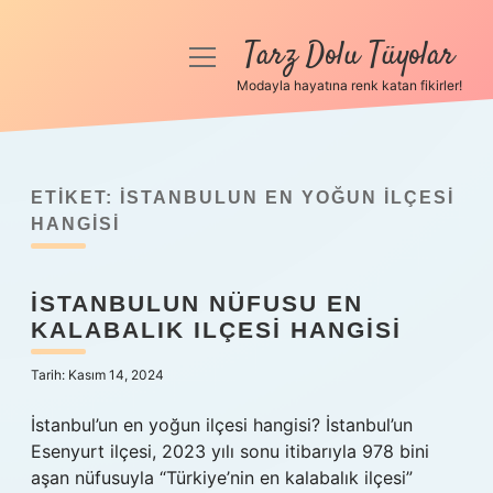
Tarz Dolu Tüyolar
menüyü
aç
Modayla hayatına renk katan fikirler!
Anasayfa
Gizlilik Politikası
ETIKET:
İSTANBULUN EN YOĞUN ILÇESI
Yasal Uyarı
HANGISI
Hakkımızda
İSTANBULUN NÜFUSU EN
KALABALIK ILÇESI HANGISI
Tarih: Kasım 14, 2024
İstanbul’un en yoğun ilçesi hangisi? İstanbul’un
Esenyurt ilçesi, 2023 yılı sonu itibarıyla 978 bini
aşan nüfusuyla “Türkiye’nin en kalabalık ilçesi”