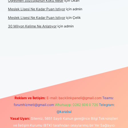
Öğretmen Sözcüğünün Kökü Nedir
için
Okan
Meslek Lisesi Ne Kadar Puan Istiyor
için
admin
Meslek Lisesi Ne Kadar Puan Istiyor
için
Çelik
30 Milyon Kelime Ne Anlatıyor
için
admin
ncel giriş
https://www.betexper.xyz/
elexbetgiris.org
Reklam ve İletişim:
E-mail:
backlinkpaneli@gmail.com
Teams:
forumhizmeti@gmail.com
Whatsapp: 0262 606 0 726
Telegram:
@karabul
Yasal Uyarı:
Sitemiz, 5651 Sayılı Kanun gereğince Bilgi Teknolojileri
ve İletişim Kurumu (BTK) tarafından onaylanmış bir Yer Sağlayıcı