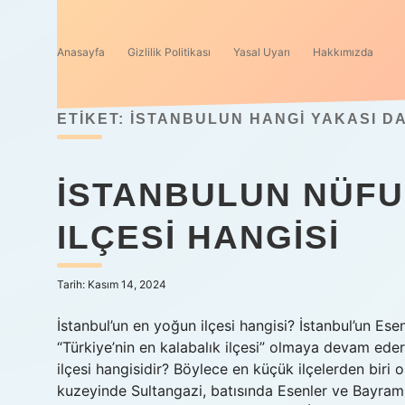
Anasayfa
Gizlilik Politikası
Yasal Uyarı
Hakkımızda
ETIKET:
İSTANBULUN HANGI YAKASI D
İSTANBULUN NÜF
ILÇESI HANGISI
Tarih: Kasım 14, 2024
İstanbul’un en yoğun ilçesi hangisi? İstanbul’un Esen
“Türkiye’nin en kalabalık ilçesi” olmaya devam ederk
ilçesi hangisidir? Böylece en küçük ilçelerden bir
kuzeyinde Sultangazi, batısında Esenler ve Bayram