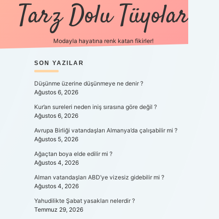
Tarz Dolu Tüyolar
Modayla hayatına renk katan fikirler!
SIDEBAR
SON YAZILAR
hiltonbet güncel gir
Düşünme üzerine düşünmeye ne denir ?
Ağustos 6, 2026
Kur’an sureleri neden iniş sırasına göre değil ?
Ağustos 6, 2026
Avrupa Birliği vatandaşları Almanya’da çalışabilir mi ?
Ağustos 5, 2026
Ağaçtan boya elde edilir mi ?
Ağustos 4, 2026
Alman vatandaşları ABD’ye vizesiz gidebilir mi ?
Ağustos 4, 2026
Yahudilikte Şabat yasakları nelerdir ?
Temmuz 29, 2026