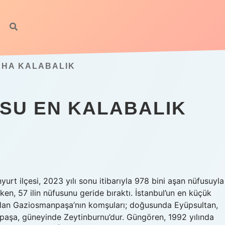
AHA KALABALIK
USU EN KALABALIK
yurt ilçesi, 2023 yılı sonu itibarıyla 978 bini aşan nüfusuyla
en, 57 ilin nüfusunu geride bıraktı. İstanbul’un en küçük
i olan Gaziosmanpaşa’nın komşuları; doğusunda Eyüpsultan,
paşa, güneyinde Zeytinburnu’dur. Güngören, 1992 yılında