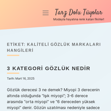
Tarz Dolu Tüyolar
menüyü
aç
Modayla hayatına renk katan fikirler!
Anasayfa
Gizlilik Politikası
ETIKET:
KALITELI GÖZLÜK MARKALARI
Yasal Uyarı
HANGILERI
Hakkımızda
3 KATEGORI GÖZLÜK NEDIR
Tarih: Mart 16, 2025
Gözlük derecesi 3 ne demek? Miyopi 3 derecenin
altında olduğunda “Işık miyopi”; 3-6 derece
arasında “orta miyopi” ve “6 dereceden yüksek
miyopi” denir. Gözün uzatılması nedeniyle sadece