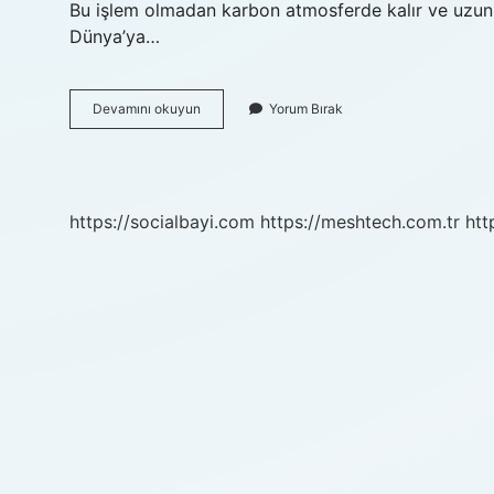
Bu işlem olmadan karbon atmosferde kalır ve uzun s
Dünya’ya…
Karbon
Devamını okuyun
Yorum Bırak
Olmasaydı
Ne
Olurdu
https://socialbayi.com
https://meshtech.com.tr
htt