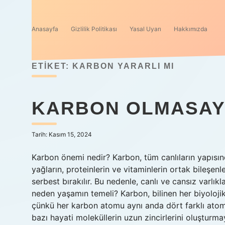
Anasayfa
Gizlilik Politikası
Yasal Uyarı
Hakkımızda
ETIKET:
KARBON YARARLI MI
KARBON OLMASAY
Tarih: Kasım 15, 2024
Karbon önemi nedir? Karbon, tüm canlıların yapısı
yağların, proteinlerin ve vitaminlerin ortak bileşenl
serbest bırakılır. Bu nedenle, canlı ve cansız varlı
neden yaşamın temeli? Karbon, bilinen her biyoloj
çünkü her karbon atomu aynı anda dört farklı atoml
bazı hayati moleküllerin uzun zincirlerini oluştur