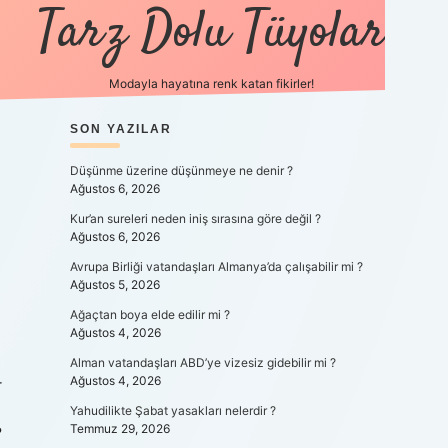
Tarz Dolu Tüyolar
Modayla hayatına renk katan fikirler!
SIDEBAR
SON YAZILAR
hiltonbet güncel gir
Düşünme üzerine düşünmeye ne denir ?
Ağustos 6, 2026
Kur’an sureleri neden iniş sırasına göre değil ?
Ağustos 6, 2026
Avrupa Birliği vatandaşları Almanya’da çalışabilir mi ?
Ağustos 5, 2026
Ağaçtan boya elde edilir mi ?
Ağustos 4, 2026
Alman vatandaşları ABD’ye vizesiz gidebilir mi ?
Ağustos 4, 2026
r
Yahudilikte Şabat yasakları nelerdir ?
Temmuz 29, 2026
?