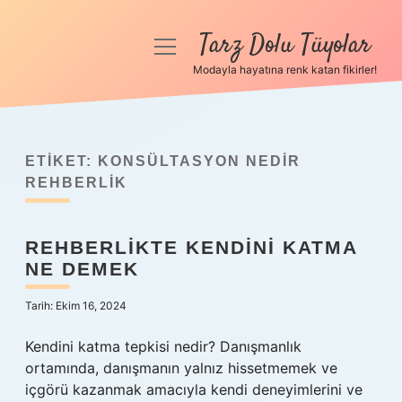
Tarz Dolu Tüyolar
menüyü
aç
Modayla hayatına renk katan fikirler!
Anasayfa
Gizlilik Politikası
ETIKET:
KONSÜLTASYON NEDIR
Yasal Uyarı
REHBERLIK
Hakkımızda
REHBERLIKTE KENDINI KATMA
NE DEMEK
Tarih: Ekim 16, 2024
Kendini katma tepkisi nedir? Danışmanlık
ortamında, danışmanın yalnız hissetmemek ve
içgörü kazanmak amacıyla kendi deneyimlerini ve