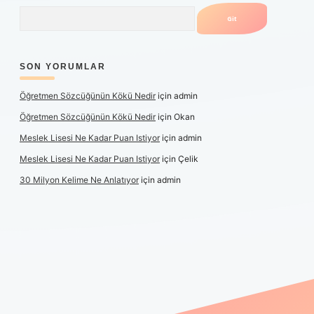
Arama
SON YORUMLAR
Öğretmen Sözcüğünün Kökü Nedir
için
admin
Öğretmen Sözcüğünün Kökü Nedir
için
Okan
Meslek Lisesi Ne Kadar Puan Istiyor
için
admin
Meslek Lisesi Ne Kadar Puan Istiyor
için
Çelik
30 Milyon Kelime Ne Anlatıyor
için
admin
üncel giriş
https://www.betexper.xyz/
elexbetgiris.org