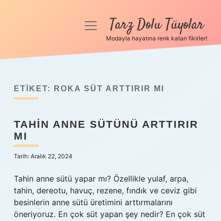
Tarz Dolu Tüyolar
menüyü
aç
Modayla hayatına renk katan fikirler!
Anasayfa
Gizlilik Politikası
ETIKET:
ROKA SÜT ARTTIRIR MI
Yasal Uyarı
TAHIN ANNE SÜTÜNÜ ARTTIRIR
Hakkımızda
MI
Tarih: Aralık 22, 2024
Tahin anne sütü yapar mı? Özellikle yulaf, arpa,
tahin, dereotu, havuç, rezene, fındık ve ceviz gibi
besinlerin anne sütü üretimini arttırmalarını
öneriyoruz. En çok süt yapan şey nedir? En çok süt