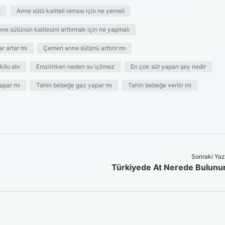
r
Anne sütü kaliteli olması için ne yemeli
ne sütünün kalitesini arttırmak için ne yapmalı
r artar mı
Çemen anne sütünü arttırır mı
ilo alır
Emzirirken neden su içilmez
En çok süt yapan şey nedir
apar mı
Tahin bebeğe gaz yapar mı
Tahin bebeğe verilir mi
Sonraki Yaz
Türkiyede At Nerede Bulunu