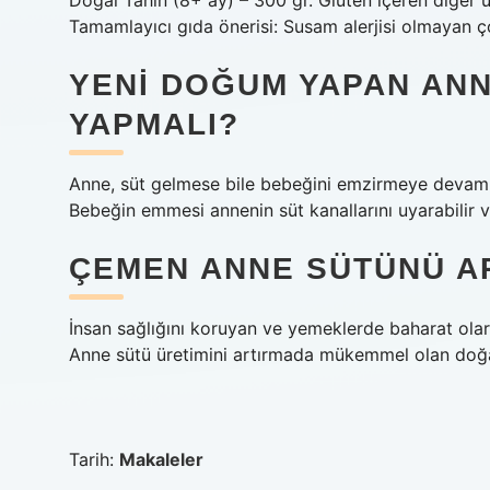
Doğal Tahin (8+ ay) – 300 gr. Gluten içeren diğer 
Tamamlayıcı gıda önerisi: Susam alerjisi olmayan çoc
YENI DOĞUM YAPAN AN
YAPMALI?
Anne, süt gelmese bile bebeğini emzirmeye devam et
Bebeğin emmesi annenin süt kanallarını uyarabilir ve
ÇEMEN ANNE SÜTÜNÜ AR
İnsan sağlığını koruyan ve yemeklerde baharat olara
Anne sütü üretimini artırmada mükemmel olan doğal ü
Tarih:
Makaleler