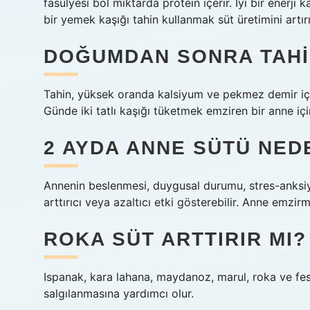
fasulyesi bol miktarda protein içerir. İyi bir enerj
bir yemek kaşığı tahin kullanmak süt üretimini artırı
DOĞUMDAN SONRA TAHIN
Tahin, yüksek oranda kalsiyum ve pekmez demir içer
Günde iki tatlı kaşığı tüketmek emziren bir anne için
2 AYDA ANNE SÜTÜ NED
Annenin beslenmesi, duygusal durumu, stres-anksiyet
arttırıcı veya azaltıcı etki gösterebilir. Anne emzir
ROKA SÜT ARTTIRIR MI?
Ispanak, kara lahana, maydanoz, marul, roka ve fes
salgılanmasına yardımcı olur.