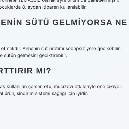
ürünlerle TEMASSIZ olarak aynı ortamda paketlenmiştir.
uklarda 8. aydan itibaren kullanılabilir.
NENIN SÜTÜ GELMIYORSA NE
melidir. Annenin süt üretimi sebepsiz yere gecikebilir.
 sütün gelmesini geciktirebilir.
TTIRIR MI?
k kullanılan çemen otu, mucizevi etkileriyle öne çıkıyor.
rün, sindirim sistemi sağlığı için iyidir.