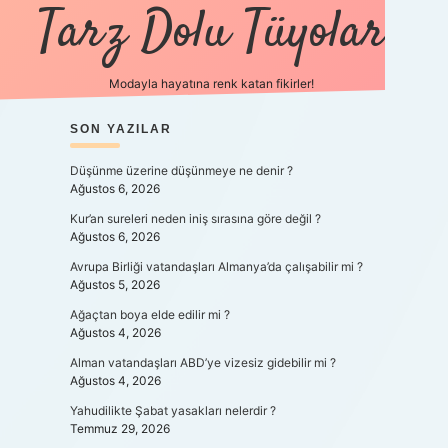
Tarz Dolu Tüyolar
Modayla hayatına renk katan fikirler!
SIDEBAR
SON YAZILAR
hiltonbet güncel giriş
https
Düşünme üzerine düşünmeye ne denir ?
Ağustos 6, 2026
Kur’an sureleri neden iniş sırasına göre değil ?
Ağustos 6, 2026
Avrupa Birliği vatandaşları Almanya’da çalışabilir mi ?
Ağustos 5, 2026
Ağaçtan boya elde edilir mi ?
Ağustos 4, 2026
Alman vatandaşları ABD’ye vizesiz gidebilir mi ?
Ağustos 4, 2026
Yahudilikte Şabat yasakları nelerdir ?
Temmuz 29, 2026