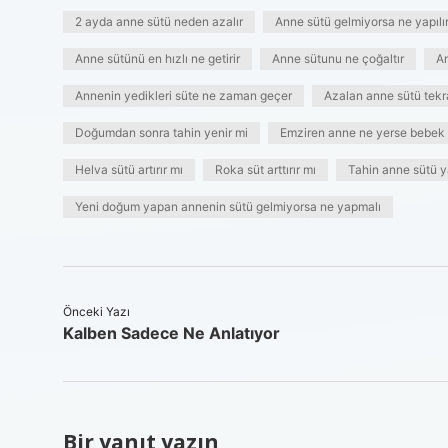
2 ayda anne sütü neden azalır
Anne sütü gelmiyorsa ne yapılı
Anne sütünü en hızlı ne getirir
Anne sütunu ne çoğaltır
An
Annenin yedikleri süte ne zaman geçer
Azalan anne sütü tekra
Doğumdan sonra tahin yenir mi
Emziren anne ne yerse bebek k
Helva sütü artırır mı
Roka süt arttırır mı
Tahin anne sütü y
Yeni doğum yapan annenin sütü gelmiyorsa ne yapmalı
Önceki Yazı
Kalben Sadece Ne Anlatıyor
Bir yanıt yazın