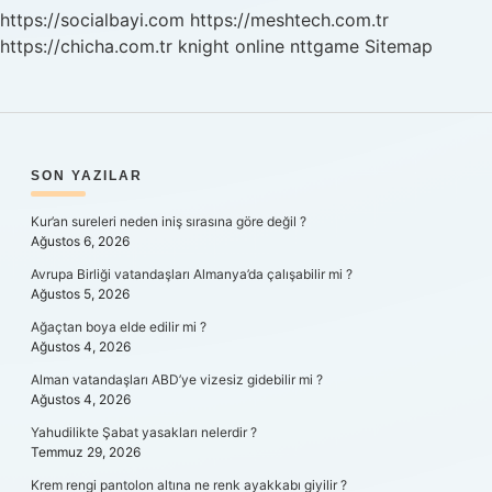
Yapar
https://socialbayi.com
https://meshtech.com.tr
Mı
https://chicha.com.tr
knight online
nttgame
Sitemap
SIDEBAR
SON YAZILAR
Kur’an sureleri neden iniş sırasına göre değil ?
Ağustos 6, 2026
Avrupa Birliği vatandaşları Almanya’da çalışabilir mi ?
Ağustos 5, 2026
Ağaçtan boya elde edilir mi ?
Ağustos 4, 2026
Alman vatandaşları ABD’ye vizesiz gidebilir mi ?
Ağustos 4, 2026
Yahudilikte Şabat yasakları nelerdir ?
Temmuz 29, 2026
Krem rengi pantolon altına ne renk ayakkabı giyilir ?