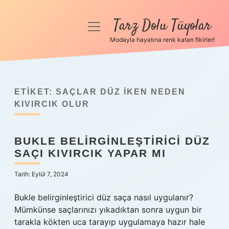
Tarz Dolu Tüyolar
menüyü
aç
Modayla hayatına renk katan fikirler!
Anasayfa
Gizlilik Politikası
ETIKET:
SAÇLAR DÜZ IKEN NEDEN
Yasal Uyarı
KIVIRCIK OLUR
Hakkımızda
BUKLE BELIRGINLEŞTIRICI DÜZ
SAÇI KIVIRCIK YAPAR MI
Tarih: Eylül 7, 2024
Bukle belirginleştirici düz saça nasıl uygulanır?
Mümkünse saçlarınızı yıkadıktan sonra uygun bir
tarakla kökten uca tarayıp uygulamaya hazır hale