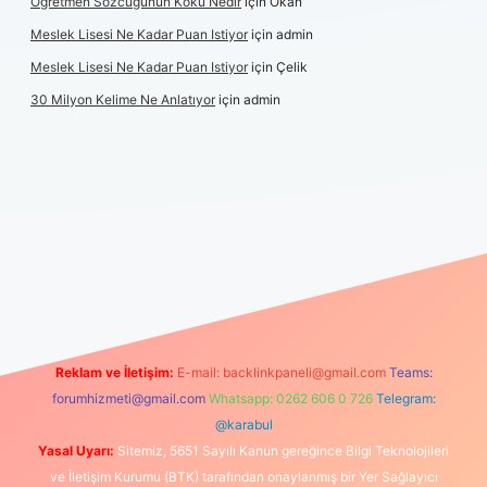
Öğretmen Sözcüğünün Kökü Nedir
için
Okan
Meslek Lisesi Ne Kadar Puan Istiyor
için
admin
Meslek Lisesi Ne Kadar Puan Istiyor
için
Çelik
30 Milyon Kelime Ne Anlatıyor
için
admin
ncel giriş
https://www.betexper.xyz/
elexbetgiris.org
Reklam ve İletişim:
E-mail:
backlinkpaneli@gmail.com
Teams:
forumhizmeti@gmail.com
Whatsapp: 0262 606 0 726
Telegram:
@karabul
Yasal Uyarı:
Sitemiz, 5651 Sayılı Kanun gereğince Bilgi Teknolojileri
ve İletişim Kurumu (BTK) tarafından onaylanmış bir Yer Sağlayıcı