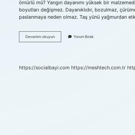
ömürlü mü? Yangın dayanımı yüksek bir malzemedir
boyutları değişmez. Dayanıklıdır, bozulmaz, çürüm
paslanmaya neden olmaz. Taş yünü yağmurdan etki
Taşyünü
Devamını okuyun
Yorum Bırak
Mantolama
Ömrü
Ne
Kadardır
https://socialbayi.com
https://meshtech.com.tr
htt