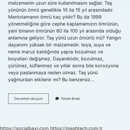
malzemenin uzun süre kullanılmasını sağlar. Taş
yününün ömrü genellikle 10 ila 15 yıl arasındadır.
Mantolamanın ömrü kaç yıldır? Bu da 1999
yönetmeliğine göre cephe kaplamamızın ömrünün,
yani binanın ömrünün 80 ila 100 yıl arasında olduğu
anlamına geliyor. Taş yünü uzun ömürlü mü? Yangın
dayanımı yüksek bir malzemedir. Isıya, suya ve
neme maruz kaldığında yapısı bozulmaz ve
boyutları değişmez. Dayanıklıdır, bozulmaz,
çürümez, küflenmez ve yıllar sonra bile korozyona
veya paslanmaya neden olmaz. Taş yünü
yağmurdan etkilenir mi? Bu benzersiz…
Taşyünü
Devamını okuyun
Yorum Bırak
Mantolama
Ömrü
Ne
Kadardır
https://socialbayi.com
https://meshtech.com.tr