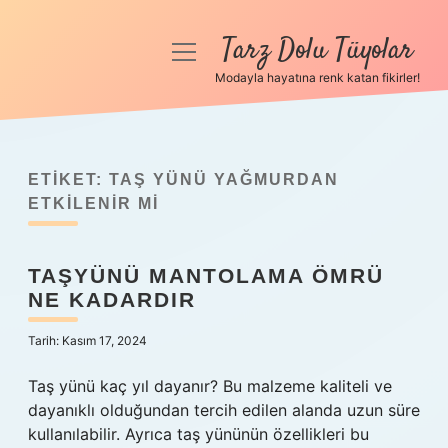
Tarz Dolu Tüyolar
menüyü
aç
Modayla hayatına renk katan fikirler!
Anasayfa
Gizlilik Politikası
ETIKET:
TAŞ YÜNÜ YAĞMURDAN
Yasal Uyarı
ETKILENIR MI
Hakkımızda
TAŞYÜNÜ MANTOLAMA ÖMRÜ
NE KADARDIR
Tarih: Kasım 17, 2024
Taş yünü kaç yıl dayanır? Bu malzeme kaliteli ve
dayanıklı olduğundan tercih edilen alanda uzun süre
kullanılabilir. Ayrıca taş yününün özellikleri bu