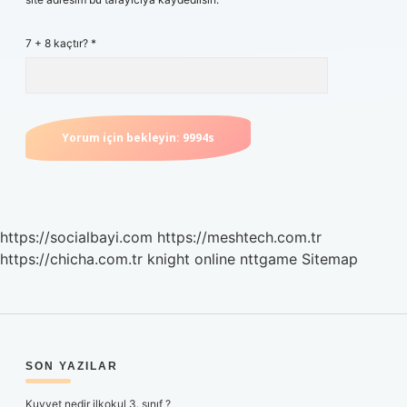
7 + 8 kaçtır?
*
https://socialbayi.com
https://meshtech.com.tr
https://chicha.com.tr
knight online
nttgame
Sitemap
SIDEBAR
SON YAZILAR
Kuvvet nedir ilkokul 3. sınıf ?