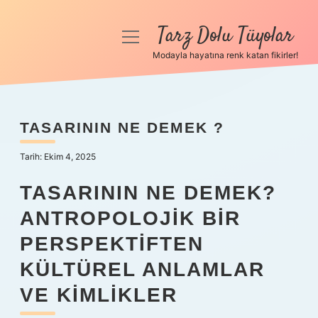
Tarz Dolu Tüyolar
menüyü
aç
Modayla hayatına renk katan fikirler!
Anasayfa
Gizlilik Politikası
TASARININ NE DEMEK ?
Yasal Uyarı
Tarih: Ekim 4, 2025
Hakkımızda
TASARININ NE DEMEK?
ANTROPOLOJIK BIR
PERSPEKTIFTEN
KÜLTÜREL ANLAMLAR
VE KIMLIKLER