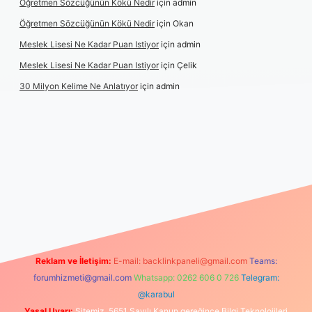
Öğretmen Sözcüğünün Kökü Nedir
için
admin
Öğretmen Sözcüğünün Kökü Nedir
için
Okan
Meslek Lisesi Ne Kadar Puan Istiyor
için
admin
Meslek Lisesi Ne Kadar Puan Istiyor
için
Çelik
30 Milyon Kelime Ne Anlatıyor
için
admin
s://www.betexper.xyz/
elexbetgiris.org
Reklam ve İletişim:
E-mail:
backlinkpaneli@gmail.com
Teams:
forumhizmeti@gmail.com
Whatsapp: 0262 606 0 726
Telegram:
@karabul
Yasal Uyarı:
Sitemiz, 5651 Sayılı Kanun gereğince Bilgi Teknolojileri