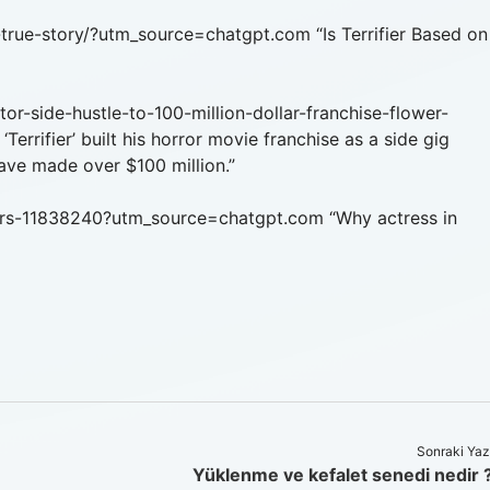
-a-true-story/?utm_source=chatgpt.com “Is Terrifier Based on
ctor-side-hustle-to-100-million-dollar-franchise-flower-
rrifier’ built his horror movie franchise as a side gig
have made over $100 million.”
akers-11838240?utm_source=chatgpt.com “Why actress in
Sonraki Yaz
Yüklenme ve kefalet senedi nedir 