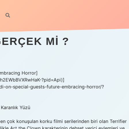
GERÇEK MI ?
 Embracing Horror]
ubOh2EWbBVXRwHaK-?pid=Api)]
idi-on-special-guests-future-embracing-horror/?
 Karanlık Yüzü
 en çok konuşulan korku filmi serilerinden biri olan Terrifier
ikle Art the Clown karakterinin dehşet verici eylemleri ve