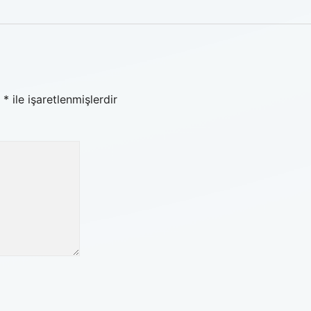
r
*
ile işaretlenmişlerdir