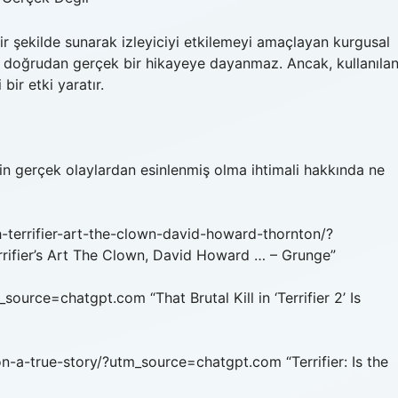
ı bir şekilde sunarak izleyiciyi etkilemeyi amaçlayan kurgusal
a, doğrudan gerçek bir hikayeye dayanmaz. Ancak, kullanıla
bir etki yaratır.
in gerçek olaylardan esinlenmiş olma ihtimali hakkında ne
-terrifier-art-the-clown-david-howard-thornton/?
rifier’s Art The Clown, David Howard … – Grunge”
_source=chatgpt.com “That Brutal Kill in ‘Terrifier 2’ Is
on-a-true-story/?utm_source=chatgpt.com “Terrifier: Is the