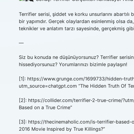
Terrifier serisi, şiddet ve korku unsurlarını abartıl
bir yapımdır. Gerçek olaylardan esinlenmiş olsa d
teknikler ve anlatım tarzı sayesinde, gerçekmiş gibi 
—
Siz bu konuda ne düşünüyorsunuz? Terrifier serisin
hissediyorsunuz? Yorumlarınızı bizimle paylaşın!
[1]: https://www.grunge.com/1699733/hidden-truth
utm_source=chatgpt.com “The Hidden Truth Of Ter
[2]: https://collider.com/terrifier-2-true-crime/?utm
Based on a True Crime”
[3]: https://thecinemaholic.com/is-terrifier-based-
2016 Movie Inspired by True Killings?”