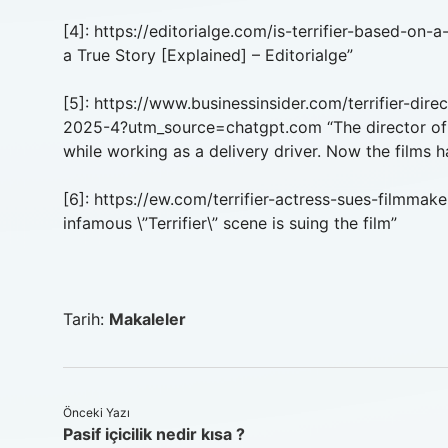
[4]: https://editorialge.com/is-terrifier-based-on
a True Story [Explained] – Editorialge”
[5]: https://www.businessinsider.com/terrifier-dire
2025-4?utm_source=chatgpt.com “The director of ‘Te
while working as a delivery driver. Now the films 
[6]: https://ew.com/terrifier-actress-sues-filmm
infamous \”Terrifier\” scene is suing the film”
Tarih:
Makaleler
Önceki Yazı
Pasif içicilik nedir kısa ?