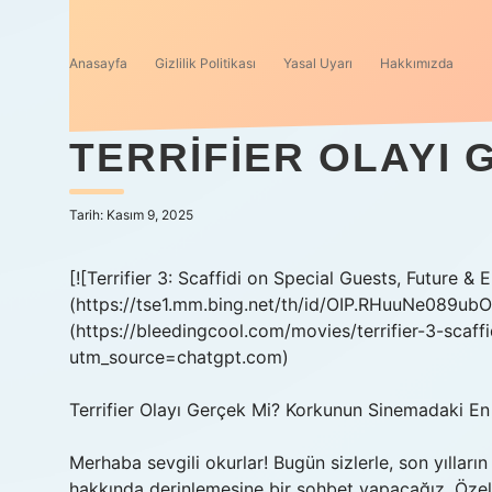
Anasayfa
Gizlilik Politikası
Yasal Uyarı
Hakkımızda
TERRIFIER OLAYI 
Tarih: Kasım 9, 2025
[![Terrifier 3: Scaffidi on Special Guests, Future &
(https://tse1.mm.bing.net/th/id/OIP.RHuuNe089
(https://bleedingcool.com/movies/terrifier-3-scaff
utm_source=chatgpt.com)
Terrifier Olayı Gerçek Mi? Korkunun Sinemadaki En
Merhaba sevgili okurlar! Bugün sizlerle, son yılların
hakkında derinlemesine bir sohbet yapacağız. Özell