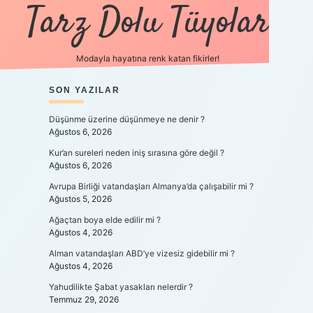
Tarz Dolu Tüyolar
Modayla hayatına renk katan fikirler!
SIDEBAR
SON YAZILAR
hiltonbet güncel giriş
htt
Düşünme üzerine düşünmeye ne denir ?
Ağustos 6, 2026
Kur’an sureleri neden iniş sırasına göre değil ?
Ağustos 6, 2026
Avrupa Birliği vatandaşları Almanya’da çalışabilir mi ?
Ağustos 5, 2026
Ağaçtan boya elde edilir mi ?
Ağustos 4, 2026
Alman vatandaşları ABD’ye vizesiz gidebilir mi ?
Ağustos 4, 2026
Yahudilikte Şabat yasakları nelerdir ?
Temmuz 29, 2026