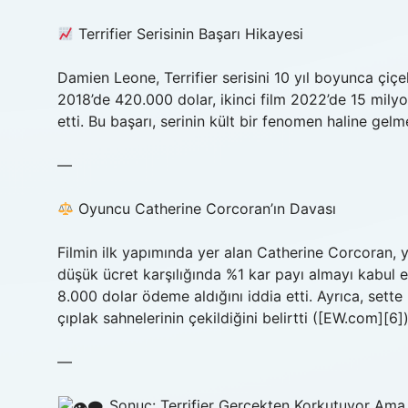
Terrifier Serisinin Başarı Hikayesi
Damien Leone, Terrifier serisini 10 yıl boyunca çiçe
2018’de 420.000 dolar, ikinci film 2022’de 15 milyo
etti. Bu başarı, serinin kült bir fenomen haline gelm
—
Oyuncu Catherine Corcoran’ın Davası
Filmin ilk yapımında yer alan Catherine Corcoran, ya
düşük ücret karşılığında %1 kar payı almayı kabul 
8.000 dolar ödeme aldığını iddia etti. Ayrıca, sette
çıplak sahnelerinin çekildiğini belirtti ([EW.com][6])
—
Sonuç: Terrifier Gerçekten Korkutuyor Ama