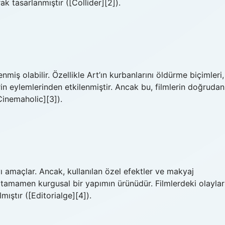
ak tasarlanmıştır ([Collider][2]).
nmiş olabilir. Özellikle Art’ın kurbanlarını öldürme biçimleri,
rin eylemlerinden etkilenmiştir. Ancak bu, filmlerin doğrudan
inemaholic][3]).
yı amaçlar. Ancak, kullanılan özel efektler ve makyaj
 tamamen kurgusal bir yapımın ürünüdür. Filmlerdeki olaylar
mıştır ([Editorialge][4]).