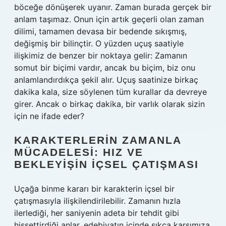
böceğe dönüşerek uyanır. Zaman burada gerçek bir
anlam taşımaz. Onun için artık geçerli olan zaman
dilimi, tamamen devasa bir bedende sıkışmış,
değişmiş bir bilinçtir. O yüzden uçuş saatiyle
ilişkimiz de benzer bir noktaya gelir: Zamanın
somut bir biçimi vardır, ancak bu biçim, biz onu
anlamlandırdıkça şekil alır. Uçuş saatinize birkaç
dakika kala, size söylenen tüm kurallar da devreye
girer. Ancak o birkaç dakika, bir varlık olarak sizin
için ne ifade eder?
KARAKTERLERIN ZAMANLA
MÜCADELESI: HIZ VE
BEKLEYIŞIN İÇSEL ÇATIŞMASI
Uçağa binme kararı bir karakterin içsel bir
çatışmasıyla ilişkilendirilebilir. Zamanın hızla
ilerlediği, her saniyenin adeta bir tehdit gibi
hissettirdiği anlar, edebiyatın içinde sıkça karşımıza