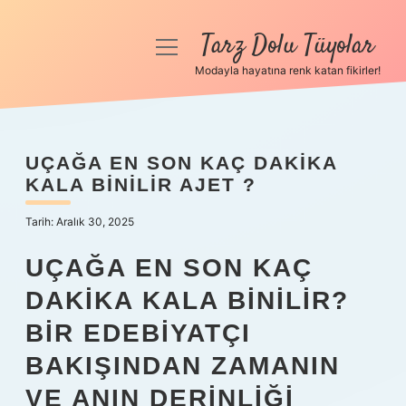
Tarz Dolu Tüyolar
menüyü
aç
Modayla hayatına renk katan fikirler!
Anasayfa
Gizlilik Politikası
UÇAĞA EN SON KAÇ DAKIKA
KALA BINILIR AJET ?
Yasal Uyarı
Tarih: Aralık 30, 2025
Hakkımızda
UÇAĞA EN SON KAÇ
DAKIKA KALA BINILIR?
BIR EDEBIYATÇI
BAKIŞINDAN ZAMANIN
VE ANIN DERINLIĞI