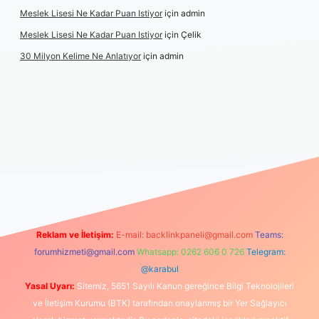
Meslek Lisesi Ne Kadar Puan Istiyor
için
admin
Meslek Lisesi Ne Kadar Puan Istiyor
için
Çelik
30 Milyon Kelime Ne Anlatıyor
için
admin
ş
https://www.betexper.xyz/
elexbetgiris.org
Reklam ve İletişim:
E-mail:
backlinkpaneli@gmail.com
Teams:
forumhizmeti@gmail.com
Whatsapp: 0262 606 0 726
Telegram:
@karabul
Yasal Uyarı:
Sitemiz, 5651 Sayılı Kanun gereğince Bilgi Teknolojileri
ve İletişim Kurumu (BTK) tarafından onaylanmış bir Yer Sağlayıcı