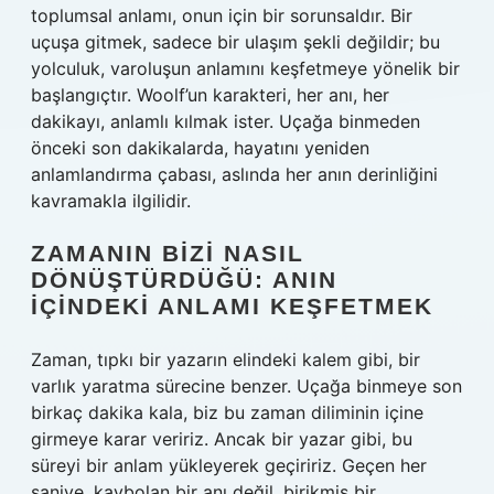
toplumsal anlamı, onun için bir sorunsaldır. Bir
uçuşa gitmek, sadece bir ulaşım şekli değildir; bu
yolculuk, varoluşun anlamını keşfetmeye yönelik bir
başlangıçtır. Woolf’un karakteri, her anı, her
dakikayı, anlamlı kılmak ister. Uçağa binmeden
önceki son dakikalarda, hayatını yeniden
anlamlandırma çabası, aslında her anın derinliğini
kavramakla ilgilidir.
ZAMANIN BIZI NASIL
DÖNÜŞTÜRDÜĞÜ: ANIN
İÇINDEKI ANLAMI KEŞFETMEK
Zaman, tıpkı bir yazarın elindeki kalem gibi, bir
varlık yaratma sürecine benzer. Uçağa binmeye son
birkaç dakika kala, biz bu zaman diliminin içine
girmeye karar veririz. Ancak bir yazar gibi, bu
süreyi bir anlam yükleyerek geçiririz. Geçen her
saniye, kaybolan bir anı değil, birikmiş bir