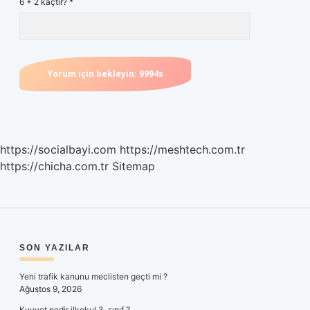
6 + 2 kaçtır?
*
https://socialbayi.com
https://meshtech.com.tr
https://chicha.com.tr
Sitemap
SIDEBAR
SON YAZILAR
Yeni trafik kanunu meclisten geçti mi ?
Ağustos 9, 2026
Kuvvet nedir ilkokul 3. sınıf ?