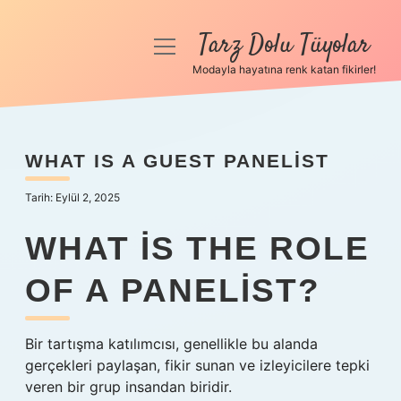
Tarz Dolu Tüyolar
menüyü
aç
Modayla hayatına renk katan fikirler!
Anasayfa
Gizlilik Politikası
WHAT IS A GUEST PANELIST
Yasal Uyarı
Tarih: Eylül 2, 2025
Hakkımızda
WHAT IS THE ROLE
OF A PANELIST?
Bir tartışma katılımcısı, genellikle bu alanda
gerçekleri paylaşan, fikir sunan ve izleyicilere tepki
veren bir grup insandan biridir.