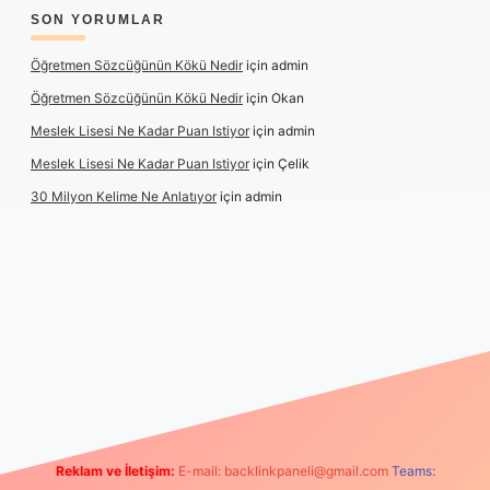
SON YORUMLAR
Öğretmen Sözcüğünün Kökü Nedir
için
admin
Öğretmen Sözcüğünün Kökü Nedir
için
Okan
Meslek Lisesi Ne Kadar Puan Istiyor
için
admin
Meslek Lisesi Ne Kadar Puan Istiyor
için
Çelik
30 Milyon Kelime Ne Anlatıyor
için
admin
ps://www.betexper.xyz/
elexbetgiris.org
Reklam ve İletişim:
E-mail:
backlinkpaneli@gmail.com
Teams: