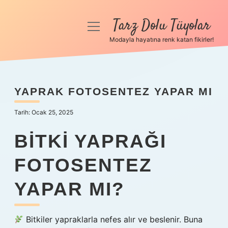
Tarz Dolu Tüyolar
menüyü
aç
Modayla hayatına renk katan fikirler!
Anasayfa
Gizlilik Politikası
YAPRAK FOTOSENTEZ YAPAR MI
Yasal Uyarı
Tarih: Ocak 25, 2025
Hakkımızda
BITKI YAPRAĞI
FOTOSENTEZ
YAPAR MI?
Bitkiler yapraklarla nefes alır ve beslenir. Buna