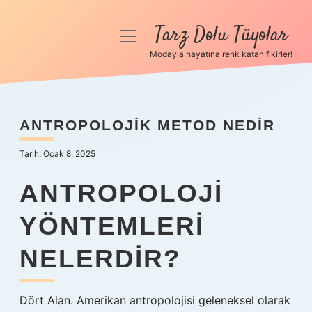
Tarz Dolu Tüyolar
menüyü
aç
Modayla hayatına renk katan fikirler!
Anasayfa
Gizlilik Politikası
ANTROPOLOJIK METOD NEDIR
Yasal Uyarı
Tarih: Ocak 8, 2025
Hakkımızda
ANTROPOLOJI
YÖNTEMLERI
NELERDIR?
Dört Alan. Amerikan antropolojisi geleneksel olarak