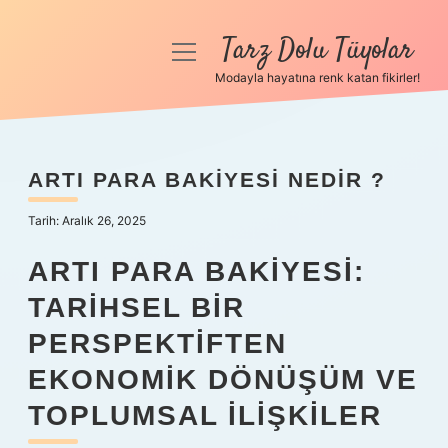
Tarz Dolu Tüyolar
menüyü
aç
Modayla hayatına renk katan fikirler!
Anasayfa
Gizlilik Politikası
ARTI PARA BAKIYESI NEDIR ?
Yasal Uyarı
Tarih: Aralık 26, 2025
Hakkımızda
ARTI PARA BAKIYESI:
TARIHSEL BIR
PERSPEKTIFTEN
EKONOMIK DÖNÜŞÜM VE
TOPLUMSAL İLIŞKILER