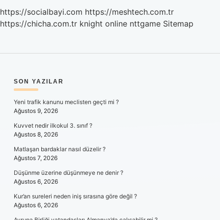
https://socialbayi.com
https://meshtech.com.tr
https://chicha.com.tr
knight online
nttgame
Sitemap
SIDEBAR
SON YAZILAR
Yeni trafik kanunu meclisten geçti mi ?
Ağustos 9, 2026
Kuvvet nedir ilkokul 3. sınıf ?
Ağustos 8, 2026
Matlaşan bardaklar nasıl düzelir ?
Ağustos 7, 2026
Düşünme üzerine düşünmeye ne denir ?
Ağustos 6, 2026
Kur’an sureleri neden iniş sırasına göre değil ?
Ağustos 6, 2026
Avrupa Birliği vatandaşları Almanya’da çalışabilir mi ?