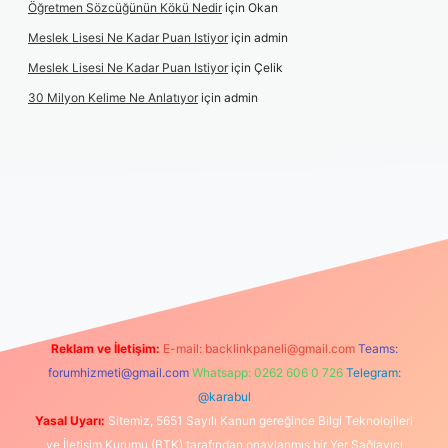
Öğretmen Sözcüğünün Kökü Nedir
için
Okan
Meslek Lisesi Ne Kadar Puan Istiyor
için
admin
Meslek Lisesi Ne Kadar Puan Istiyor
için
Çelik
30 Milyon Kelime Ne Anlatıyor
için
admin
ps://www.betexper.xyz/
elexbetgiris.org
Reklam ve İletişim:
E-mail:
backlinkpaneli@gmail.com
Teams:
forumhizmeti@gmail.com
Whatsapp: 0262 606 0 726
Telegram:
@karabul
Yasal Uyarı:
Sitemiz, 5651 Sayılı Kanun gereğince Bilgi Teknolojileri
ve İletişim Kurumu (BTK) tarafından onaylanmış bir Yer Sağlayıcı