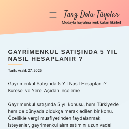
Tarz Dolu Tüyolar
menüyü
aç
Modayla hayatına renk katan fikirler!
Anasayfa
Gizlilik Politikası
GAYRIMENKUL SATIŞINDA 5 YIL
NASIL HESAPLANIR ?
Yasal Uyarı
Tarih: Aralık 27, 2025
Hakkımızda
Gayrimenkul Satışında 5 Yıl Nasıl Hesaplanır?
Küresel ve Yerel Açıdan İnceleme
Gayrimenkul satışında 5 yıl konusu, hem Türkiye’de
hem de dünyada oldukça merak edilen bir konu.
Özellikle vergi muafiyetinden faydalanmak
isteyenler, gayrimenkul alım satımını uzun vadeli