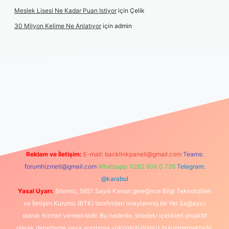
Meslek Lisesi Ne Kadar Puan Istiyor
için
Çelik
30 Milyon Kelime Ne Anlatıyor
için
admin
ttps://www.betexper.xyz/
elexbetgiris.org
Reklam ve İletişim:
E-mail:
backlinkpaneli@gmail.com
Teams:
forumhizmeti@gmail.com
Whatsapp: 0262 606 0 726
Telegram:
@karabul
Yasal Uyarı:
Sitemiz, 5651 Sayılı Kanun gereğince Bilgi Teknolojileri
ve İletişim Kurumu (BTK) tarafından onaylanmış bir Yer Sağlayıcı
olarak hizmet vermektedir. Bu nedenle, sitedeki içerikleri proaktif
olarak denetleme veya araştırma yükümlülüğümüz bulunmamaktadır.