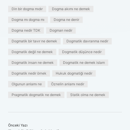
Din bir dogma mıdır
Dogma akımı ne demek
Dogma mı dogma mı
Dogma ne denir
Dogma nedir TDK
Dogman nedir
Dogmatik bir tavır ne demek
Dogmatik davranma nedir
Dogmatik değil ne demek
Dogmatik düşünce nedir
Dogmatik insan ne demek
Dogmatik ne demek islam
Dogmatik nedir örnek
Hukuk dogmatiği nedir
Olgunun anlamı ne
Öznelin anlamı nedir
Pragmatik dogmatik ne demek
Statik olma ne demek
Önceki Yazı