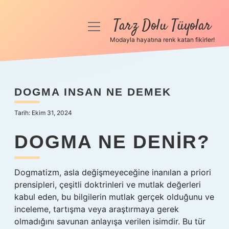
Tarz Dolu Tüyolar
menüyü
aç
Modayla hayatına renk katan fikirler!
Anasayfa
Gizlilik Politikası
DOGMA INSAN NE DEMEK
Yasal Uyarı
Tarih: Ekim 31, 2024
Hakkımızda
DOGMA NE DENIR?
Dogmatizm, asla değişmeyeceğine inanılan a priori
prensipleri, çeşitli doktrinleri ve mutlak değerleri
kabul eden, bu bilgilerin mutlak gerçek olduğunu ve
inceleme, tartışma veya araştırmaya gerek
olmadığını savunan anlayışa verilen isimdir. Bu tür