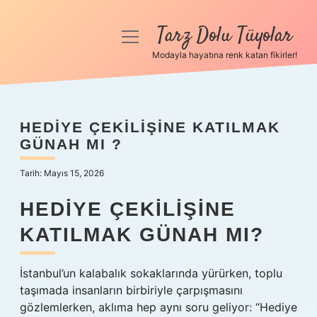
Tarz Dolu Tüyolar
menüyü
aç
Modayla hayatına renk katan fikirler!
Anasayfa
Gizlilik Politikası
HEDIYE ÇEKILIŞINE KATILMAK
GÜNAH MI ?
Yasal Uyarı
Tarih: Mayıs 15, 2026
Hakkımızda
HEDIYE ÇEKILIŞINE
KATILMAK GÜNAH MI?
İstanbul’un kalabalık sokaklarında yürürken, toplu
taşımada insanların birbiriyle çarpışmasını
gözlemlerken, aklıma hep aynı soru geliyor: “Hediye