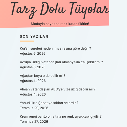
Tarz Dolu Tüyolar
Modayla hayatına renk katan fikirler!
SIDEBAR
SON YAZILAR
hiltonbet güncel gir
Kur’an sureleri neden iniş sırasına göre değil ?
Ağustos 6, 2026
Avrupa Birliği vatandaşları Almanya’da çalışabilir mi ?
Ağustos 5, 2026
Ağaçtan boya elde edilir mi ?
Ağustos 4, 2026
Alman vatandaşları ABD’ye vizesiz gidebilir mi ?
Ağustos 4, 2026
Yahudilikte Şabat yasakları nelerdir ?
Temmuz 29, 2026
Krem rengi pantolon altına ne renk ayakkabı giyilir ?
Temmuz 27, 2026