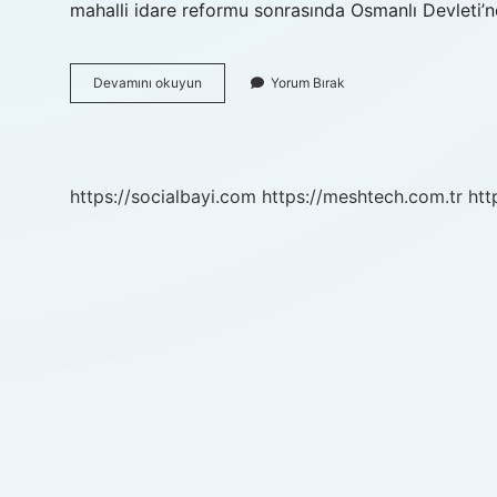
mahalli idare reformu sonrasında Osmanlı Devleti’nd
Babylon
Devamını okuyun
Yorum Bırak
Bursa
Ne
Zaman
Bitecek
https://socialbayi.com
https://meshtech.com.tr
htt