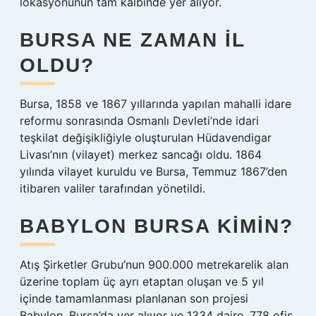
lokasyonunun tam kalbinde yer alıyor.
BURSA NE ZAMAN IL
OLDU?
Bursa, 1858 ve 1867 yıllarında yapılan mahalli idare
reformu sonrasında Osmanlı Devleti’nde idari
teşkilat değişikliğiyle oluşturulan Hüdavendigar
Livası’nın (vilayet) merkez sancağı oldu. 1864
yılında vilayet kuruldu ve Bursa, Temmuz 1867’den
itibaren valiler tarafından yönetildi.
BABYLON BURSA KIMIN?
Atış Şirketler Grubu’nun 900.000 metrekarelik alan
üzerine toplam üç ayrı etaptan oluşan ve 5 yıl
içinde tamamlanması planlanan son projesi
Babylon, Bursa’da yer alıyor ve 1334 daire, 778 ofis,