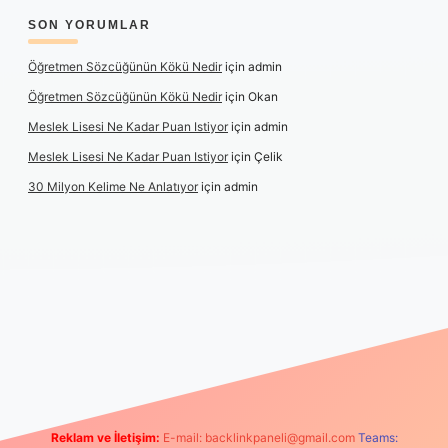
SON YORUMLAR
Öğretmen Sözcüğünün Kökü Nedir
için
admin
Öğretmen Sözcüğünün Kökü Nedir
için
Okan
Meslek Lisesi Ne Kadar Puan Istiyor
için
admin
Meslek Lisesi Ne Kadar Puan Istiyor
için
Çelik
30 Milyon Kelime Ne Anlatıyor
için
admin
ttps://www.betexper.xyz/
elexbetgiris.org
Reklam ve İletişim:
E-mail:
backlinkpaneli@gmail.com
Teams: