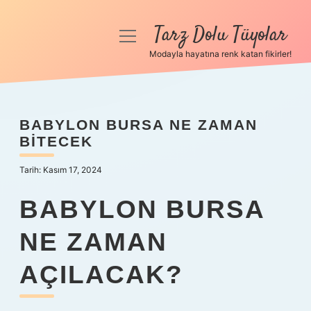
Tarz Dolu Tüyolar
menüyü
aç
Modayla hayatına renk katan fikirler!
Anasayfa
Gizlilik Politikası
BABYLON BURSA NE ZAMAN
BITECEK
Yasal Uyarı
Tarih: Kasım 17, 2024
Hakkımızda
BABYLON BURSA
NE ZAMAN
AÇILACAK?