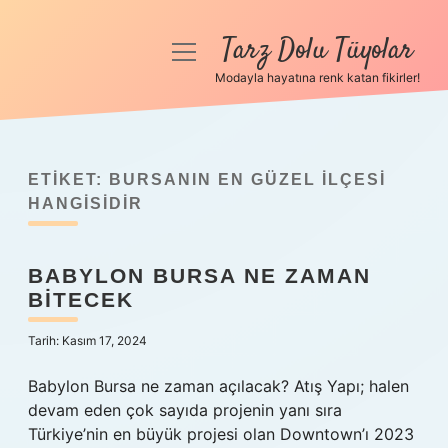
Tarz Dolu Tüyolar
menüyü
aç
Modayla hayatına renk katan fikirler!
Anasayfa
Gizlilik Politikası
ETIKET:
BURSANIN EN GÜZEL ILÇESI
Yasal Uyarı
HANGISIDIR
Hakkımızda
BABYLON BURSA NE ZAMAN
BITECEK
Tarih: Kasım 17, 2024
Babylon Bursa ne zaman açılacak? Atış Yapı; halen
devam eden çok sayıda projenin yanı sıra
Türkiye’nin en büyük projesi olan Downtown’ı 2023