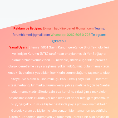
üncel giriş
https://www.betexper.xyz/
elexbetgiris.org
Reklam ve İletişim:
E-mail:
backlinkpaneli@gmail.com
Teams:
forumhizmeti@gmail.com
Whatsapp: 0262 606 0 726
Telegram:
@karabul
Yasal Uyarı:
Sitemiz, 5651 Sayılı Kanun gereğince Bilgi Teknolojileri
ve İletişim Kurumu (BTK) tarafından onaylanmış bir Yer Sağlayıcı
olarak hizmet vermektedir. Bu nedenle, sitedeki içerikleri proaktif
olarak denetleme veya araştırma yükümlülüğümüz bulunmamaktadır.
Ancak, üyelerimiz yazdıkları içeriklerin sorumluluğunu taşımakta olup,
siteye üye olarak bu sorumluluğu kabul etmiş sayılırlar. Bu internet
sitesi, herhangi bir marka, kurum veya şahıs şirketi ile hiçbir bağlantısı
bulunmamaktadır. Sitede yalnızca kendi hazırladığımız makaleler
paylaşılmaktadır. Burada yer alan içerikler haber niteliği taşımamakta
olup, gerçek kurum ve kişiler hakkında paylaşım yapılmamaktadır.
Gerçek kurum ve kişiler ile isim benzerlikleri tamamen tesadüfidir.
Sitemiz, kar amacı gütmeyen ve tamamen ücretsiz bir bilgi paylaşım