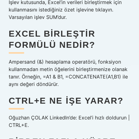
İşlev kutusunda, Excel’in verileri birleştirmek için
kullanmasını istediğiniz özet işlevine tıklayın.
Varsayılan işlev SUM’dur.
EXCEL BIRLEŞTIR
FORMÜLÜ NEDIR?
Ampersand (&) hesaplama operatörü, fonksiyon
kullanmadan metin öğelerini birleştirmenize olanak
tanır. Örneğin, =A1 & B1, =CONCATENATE(A1,B1) ile
aynı değeri döndürür.
CTRL+E NE IŞE YARAR?
Oğuzhan ÇOLAK LinkedIn’de: Excel’i hızlı doldurun |
CTRL+E.