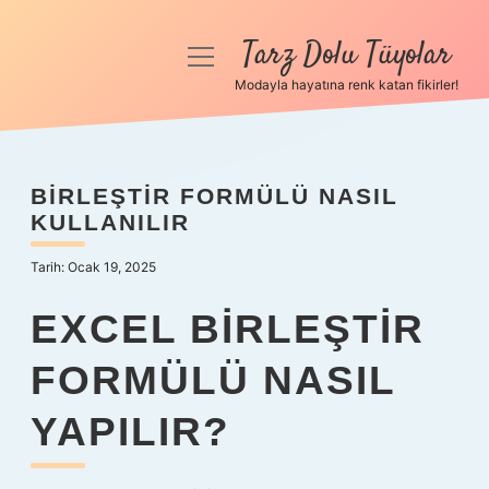
Tarz Dolu Tüyolar
menüyü
aç
Modayla hayatına renk katan fikirler!
Anasayfa
Gizlilik Politikası
BIRLEŞTIR FORMÜLÜ NASIL
KULLANILIR
Yasal Uyarı
Tarih: Ocak 19, 2025
Hakkımızda
EXCEL BIRLEŞTIR
FORMÜLÜ NASIL
YAPILIR?