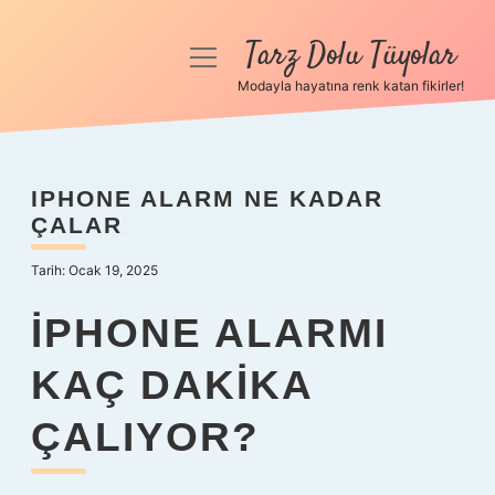
Tarz Dolu Tüyolar
menüyü
aç
Modayla hayatına renk katan fikirler!
Anasayfa
Gizlilik Politikası
IPHONE ALARM NE KADAR
ÇALAR
Yasal Uyarı
Tarih: Ocak 19, 2025
Hakkımızda
IPHONE ALARMI
KAÇ DAKIKA
ÇALIYOR?