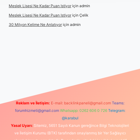
Meslek Lisesi Ne Kadar Puan Istiyor
için
admin
Meslek Lisesi Ne Kadar Puan Istiyor
için
Çelik
30 Milyon Kelime Ne Anlatıyor
için
admin
s://www.betexper.xyz/
elexbetgiris.org
Reklam ve İletişim:
E-mail:
backlinkpaneli@gmail.com
Teams:
forumhizmeti@gmail.com
Whatsapp: 0262 606 0 726
Telegram:
@karabul
Yasal Uyarı:
Sitemiz, 5651 Sayılı Kanun gereğince Bilgi Teknolojileri
ve İletişim Kurumu (BTK) tarafından onaylanmış bir Yer Sağlayıcı