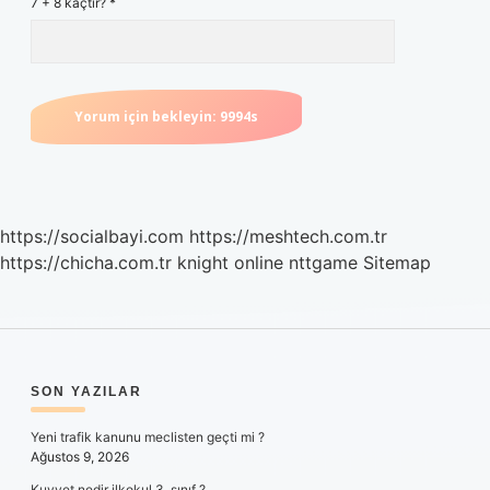
7 + 8 kaçtır?
*
https://socialbayi.com
https://meshtech.com.tr
https://chicha.com.tr
knight online
nttgame
Sitemap
SIDEBAR
SON YAZILAR
Yeni trafik kanunu meclisten geçti mi ?
Ağustos 9, 2026
Kuvvet nedir ilkokul 3. sınıf ?