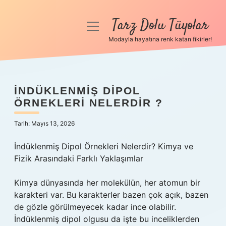
Tarz Dolu Tüyolar
menüyü
aç
Modayla hayatına renk katan fikirler!
Anasayfa
Gizlilik Politikası
İNDÜKLENMIŞ DIPOL
ÖRNEKLERI NELERDIR ?
Yasal Uyarı
Tarih: Mayıs 13, 2026
Hakkımızda
İndüklenmiş Dipol Örnekleri Nelerdir? Kimya ve
Fizik Arasındaki Farklı Yaklaşımlar
Kimya dünyasında her molekülün, her atomun bir
karakteri var. Bu karakterler bazen çok açık, bazen
de gözle görülmeyecek kadar ince olabilir.
İndüklenmiş dipol olgusu da işte bu inceliklerden