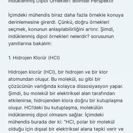
İndüklenmiş Dipol Örnekleri: Bilimsel Perspektif
İçimdeki mühendis biraz daha fazla örnekle konuya
derinlemesine girerdi. Çünkü, doğru örnekleri
seçmek, konunun anlaşılabilirliğini artırır. Şimdi,
indüklenmiş dipol örnekleri nelerdir? sorusunun
yanıtlarına bakalım:
1. Hidrojen Klorür (HCl)
Hidrojen klorür (HCl), bir hidrojen ve bir klor
atomundan oluşur. Bu molekül, su gibi bir
çözücünün varlığında kolayca dissosiyasyon yapar.
Şimdi, bu molekül bir elektriksel alan tarafından
etkilenirse, hidrojenden klora doğru bir kutuplaşma
oluşur. HCl’deki bu kutuplaşma, molekülün
indüklenmiş dipol olmasını sağlar. İçimdeki
mühendis burada der ki: “HCl, polar bir molekül
olduğu için dışsal bir elektriksel alana tepki verir ve