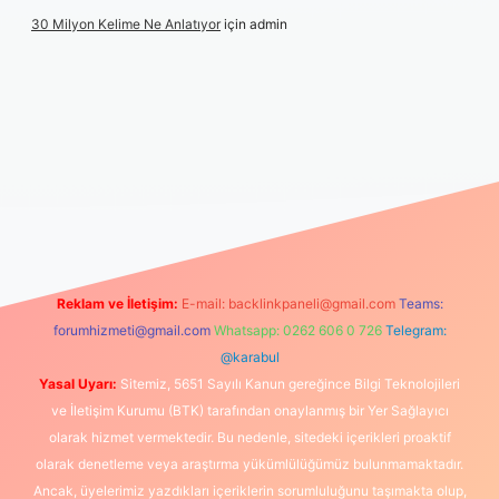
30 Milyon Kelime Ne Anlatıyor
için
admin
ttps://www.betexper.xyz/
elexbetgiris.org
Reklam ve İletişim:
E-mail:
backlinkpaneli@gmail.com
Teams:
forumhizmeti@gmail.com
Whatsapp: 0262 606 0 726
Telegram:
@karabul
Yasal Uyarı:
Sitemiz, 5651 Sayılı Kanun gereğince Bilgi Teknolojileri
ve İletişim Kurumu (BTK) tarafından onaylanmış bir Yer Sağlayıcı
olarak hizmet vermektedir. Bu nedenle, sitedeki içerikleri proaktif
olarak denetleme veya araştırma yükümlülüğümüz bulunmamaktadır.
Ancak, üyelerimiz yazdıkları içeriklerin sorumluluğunu taşımakta olup,