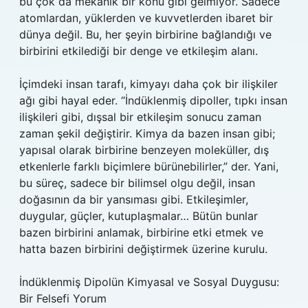
bu çok da mekanik bir konu gibi gelmiyor. Sadece
atomlardan, yüklerden ve kuvvetlerden ibaret bir
dünya değil. Bu, her şeyin birbirine bağlandığı ve
birbirini etkilediği bir denge ve etkileşim alanı.
İçimdeki insan tarafı, kimyayı daha çok bir ilişkiler
ağı gibi hayal eder. “İndüklenmiş dipoller, tıpkı insan
ilişkileri gibi, dışsal bir etkileşim sonucu zaman
zaman şekil değiştirir. Kimya da bazen insan gibi;
yapısal olarak birbirine benzeyen moleküller, dış
etkenlerle farklı biçimlere bürünebilirler,” der. Yani,
bu süreç, sadece bir bilimsel olgu değil, insan
doğasının da bir yansıması gibi. Etkileşimler,
duygular, güçler, kutuplaşmalar… Bütün bunlar
bazen birbirini anlamak, birbirine etki etmek ve
hatta bazen birbirini değiştirmek üzerine kurulu.
İndüklenmiş Dipolün Kimyasal ve Sosyal Duygusu:
Bir Felsefi Yorum