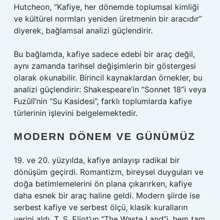
Hutcheon, “Kafiye, her dönemde toplumsal kimliği
ve kültürel normları yeniden üretmenin bir aracıdır”
diyerek, bağlamsal analizi güçlendirir.
Bu bağlamda, kafiye sadece edebi bir araç değil,
aynı zamanda tarihsel değişimlerin bir göstergesi
olarak okunabilir. Birincil kaynaklardan örnekler, bu
analizi güçlendirir: Shakespeare’in “Sonnet 18”i veya
Fuzûlî’nin “Su Kasidesi”, farklı toplumlarda kafiye
türlerinin işlevini belgelemektedir.
MODERN DÖNEM VE GÜNÜMÜZ
19. ve 20. yüzyılda, kafiye anlayışı radikal bir
dönüşüm geçirdi. Romantizm, bireysel duyguları ve
doğa betimlemelerini ön plana çıkarırken, kafiye
daha esnek bir araç haline geldi. Modern şiirde ise
serbest kafiye ve serbest ölçü, klasik kuralların
yerini aldı. T. S. Eliot’un “The Waste Land”i, hem tam