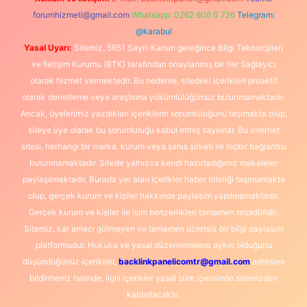
forumhizmeti@gmail.com
Whatsapp: 0262 606 0 726
Telegram:
@karabul
Yasal Uyarı:
Sitemiz, 5651 Sayılı Kanun gereğince Bilgi Teknolojileri
ve İletişim Kurumu (BTK) tarafından onaylanmış bir Yer Sağlayıcı
olarak hizmet vermektedir. Bu nedenle, sitedeki içerikleri proaktif
olarak denetleme veya araştırma yükümlülüğümüz bulunmamaktadır.
Ancak, üyelerimiz yazdıkları içeriklerin sorumluluğunu taşımakta olup,
siteye üye olarak bu sorumluluğu kabul etmiş sayılırlar. Bu internet
sitesi, herhangi bir marka, kurum veya şahıs şirketi ile hiçbir bağlantısı
bulunmamaktadır. Sitede yalnızca kendi hazırladığımız makaleler
paylaşılmaktadır. Burada yer alan içerikler haber niteliği taşımamakta
olup, gerçek kurum ve kişiler hakkında paylaşım yapılmamaktadır.
Gerçek kurum ve kişiler ile isim benzerlikleri tamamen tesadüfidir.
Sitemiz, kar amacı gütmeyen ve tamamen ücretsiz bir bilgi paylaşım
platformudur. Hukuka ve yasal düzenlemelere aykırı olduğunu
düşündüğünüz içerikleri,
backlinkpanelicomtr@gmail.com
adresine
bildirmeniz halinde, ilgili içerikler yasal süre içerisinde sitemizden
kaldırılacaktır.