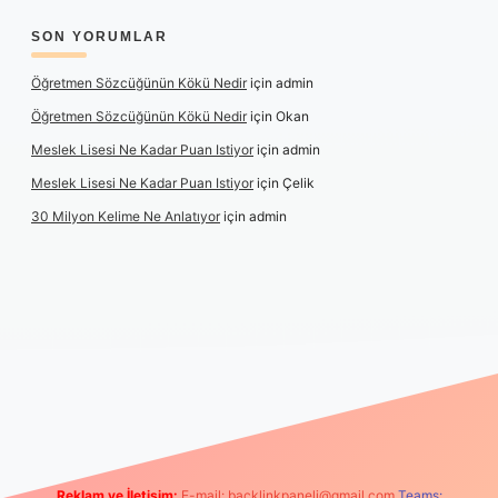
SON YORUMLAR
Öğretmen Sözcüğünün Kökü Nedir
için
admin
Öğretmen Sözcüğünün Kökü Nedir
için
Okan
Meslek Lisesi Ne Kadar Puan Istiyor
için
admin
Meslek Lisesi Ne Kadar Puan Istiyor
için
Çelik
30 Milyon Kelime Ne Anlatıyor
için
admin
https://www.betexper.xyz/
elexbetgiris.org
Reklam ve İletişim:
E-mail:
backlinkpaneli@gmail.com
Teams: