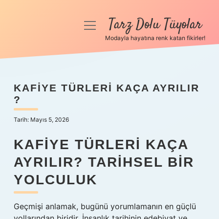
Tarz Dolu Tüyolar
menüyü
aç
Modayla hayatına renk katan fikirler!
Anasayfa
Gizlilik Politikası
KAFIYE TÜRLERI KAÇA AYRILIR
?
Yasal Uyarı
Tarih: Mayıs 5, 2026
Hakkımızda
KAFIYE TÜRLERI KAÇA
AYRILIR? TARIHSEL BIR
YOLCULUK
Geçmişi anlamak, bugünü yorumlamanın en güçlü
yollarından biridir. İnsanlık tarihinin edebiyat ve