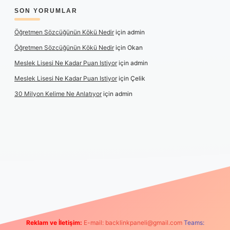
SON YORUMLAR
Öğretmen Sözcüğünün Kökü Nedir
için
admin
Öğretmen Sözcüğünün Kökü Nedir
için
Okan
Meslek Lisesi Ne Kadar Puan Istiyor
için
admin
Meslek Lisesi Ne Kadar Puan Istiyor
için
Çelik
30 Milyon Kelime Ne Anlatıyor
için
admin
ş
https://www.betexper.xyz/
elexbetgiris.org
Reklam ve İletişim:
E-mail:
backlinkpaneli@gmail.com
Teams: