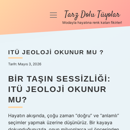
Tarz Dolu Tüyolar
menüyü
aç
Modayla hayatına renk katan fikirler!
Anasayfa
Gizlilik Politikası
ITÜ JEOLOJI OKUNUR MU ?
Yasal Uyarı
Tarih: Mayıs 3, 2026
Hakkımızda
BIR TAŞIN SESSIZLIĞI:
ITÜ JEOLOJI OKUNUR
MU?
Hayatın akışında, çoğu zaman “doğru” ve “anlamlı”
seçimler yapmak üzerine düşünürüz. Bir kayaya
dokunduğunuzda, onun milyonlarca yıl öncesinden